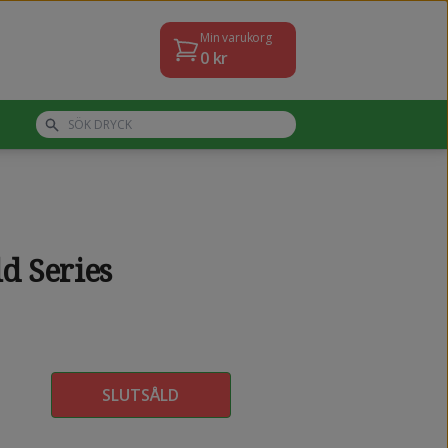
Min varukorg
0
kr
d Series
SLUTSÅLD