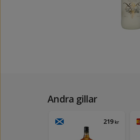
Andra gillar
239
219
kr
kr