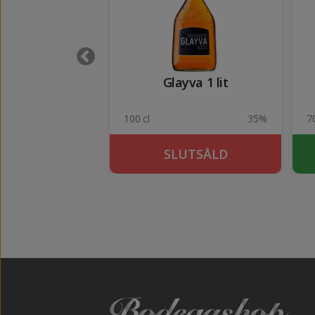
e Elderflower
Glayva 1 lit
20%
100 cl
35%
70
KÖP
SLUTSÅLD