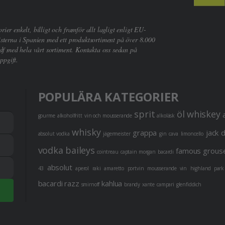
er enkelt, billigt och framför allt lagligt enligt EU-
sterna i Spanien med ett produktsortiment på över 8.000
df med hela vårt sortiment. Kontakta oss sedan på
ppgift.
POPULÄRA KATEGORIER
sprit
öl
whiskey
gourme
alkoholfritt
vin och mousserande
alkoläsk
whisky
grappa
jack 
absolut vodka
jägermeister
gin
cava
limoncello
vodka
baileys
famous grous
cointreau
captain morgan
bacardi
absolut
43
aperol
raki
amaretto
portvin
mousserande vin
highland park
bacardi razz
kahlua
smirnoff
brandy
xante
campari
glenfiddich