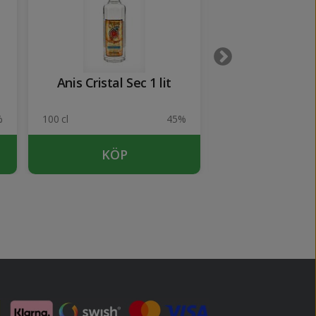
Anis Cristal Sec 1 lit
Cazalla El Clav
lit
%
100 cl
45%
100 cl
KÖP
KÖP