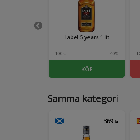
equila Silver
Label 5 years 1 lit
38%
100 cl
40%
1
KÖP
KÖP
Samma kategori
379
369
kr
kr