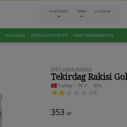
KUNDTJÄNST
SPRÅK
LOGGA IN
ALKOLÄSK
PRODUKTNYHETER
FRAKTINFORMATION
SPRIT
,
LIKÖR
,
ANISEED
Tekirdag Rakisi Gol
Turkey
/
70 cl
/
45%
(
14
)
353
kr