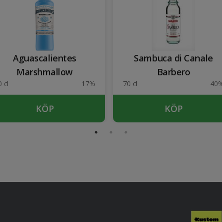
Aguascalientes
Sambuca di Canale
Marshmallow
Barbero
 cl
17%
70 cl
40
KÖP
KÖP