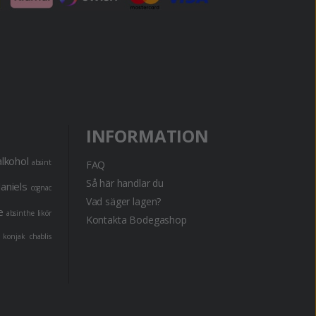
INFORMATION
alkohol
absint
FAQ
Så här handlar du
daniels
cognac
Vad säger lagen?
e
absinthe
likör
Kontakta Bodegashop
konjak
chablis