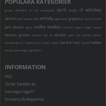
POPULÄRA KATEGORIER
sprit
öl
whiskey
gourme
alkoholfritt
vin och mousserande
alkoläsk
whisky
alkohol
grappa
absint
absolut vodka
jägermeister
gin
cava
limoncello
vodka
baileys
jack daniels
cognac
cointreau
captain morgan
bacardi
famous grouse
absolut
absinthe
likör 43
aperol
raki
amaretto
portvin
bacardi razz
kahlua
mousserande vin
highland park
konjak
chablis
smirnoff
brandy
xante
campari
glenfiddich
INFORMATION
FAQ
Så här handlar du
Vad säger lagen?
Kontakta Bodegashop