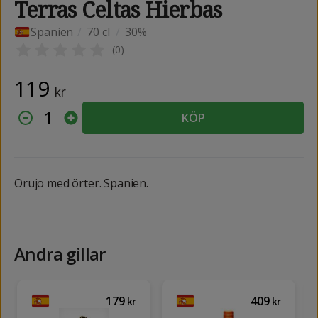
Terras Celtas Hierbas
Spanien
/
70 cl
/
30%
(
0
)
119
kr
1
KÖP
Orujo med örter. Spanien.
Andra gillar
179
409
kr
kr