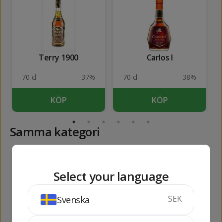
Terry 1900
Carlos I
70 cl
37%
70 cl
38%
KÖP
KÖP
Samma kategori
193
158
kr
kr
Select your language
SEK
Svenska