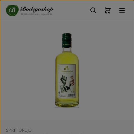
SPRIT
,
ORUJO