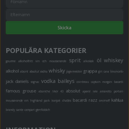
Skicka
POPULÄRA KATEGORIER
sprit
öl
whiskey
gourme
alkoholfritt
vin och mousserande
alkoläsk
whisky
alkohol
grappa
absint
absolut vodka
jägermeister
gin
cava
limoncello
vodka
baileys
jack daniels
cognac
cointreau
captain morgan
bacardi
famous grouse
absolut
absinthe
likör 43
aperol
raki
amaretto
portvin
bacardi razz
kahlua
mousserande vin
highland park
konjak
chablis
smirnoff
brandy
xante
campari
glenfiddich