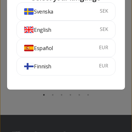
SEK
Svenska
307
159
kr
kr
SEK
English
EUR
Español
Becherovka
Calisay
Lemond 1 lit
EUR
Finnish
100 cl
20%
70 cl
19%
KÖP
KÖP