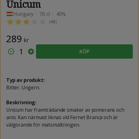
Unicum
Hungary
/
70 cl
/
40%
(
48
)
289
kr
1
KÖP
Typ av produkt:
Bitter. Ungern.
Beskrivning:
Unicum har framträdande smaker av pomerans och
anis. Kan närmast liknas vid Fernet Branca och är
välgörande för matsmältningen.