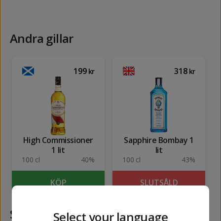
Andra gillar
199
318
kr
kr
High Commissioner
Sapphire Bombay 1
1 lit
lit
100 cl
40%
100 cl
43%
KÖP
SLUTSÅLD
Samma kategori
Select your language