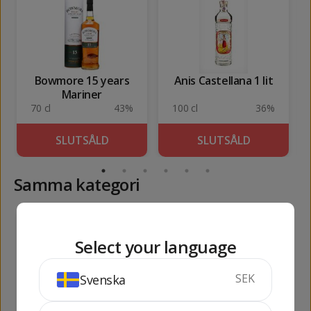
Bowmore 15 years
Anis Castellana 1 lit
Mariner
70 cl
43%
100 cl
36%
SLUTSÅLD
SLUTSÅLD
Samma kategori
409
155
kr
kr
Select your language
SEK
Svenska