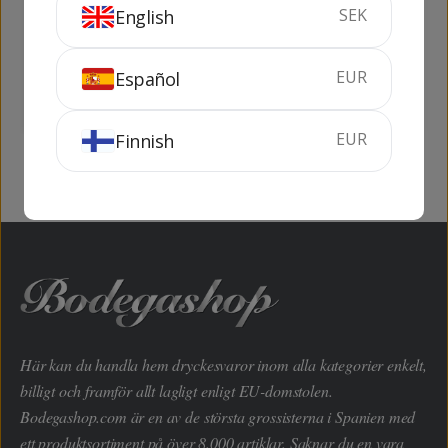
SEK
English
Carlos I
Soberano 1 lit
70 cl
38%
100 cl
30%
EUR
Español
KÖP
KÖP
EUR
Finnish
Här kan du handla hem dryckesvaror inom alla kategorier enkelt,
billigt och framför allt lagligt enligt EU-domstolen.
Bodegashop.com är en av de största grossisterna i Spanien med
ett produktsortiment på över 8.000 artiklar. Saknar du en vara