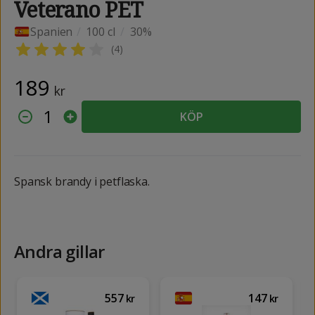
Veterano PET
Spanien
/
100 cl
/
30%
(
4
)
189
kr
1
KÖP
Spansk brandy i petflaska.
Andra gillar
557
147
kr
kr