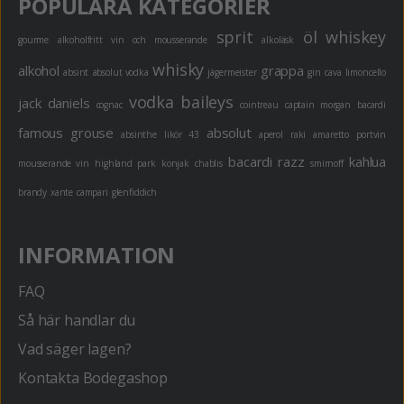
POPULÄRA KATEGORIER
sprit
öl
whiskey
gourme
alkoholfritt
vin och mousserande
alkoläsk
whisky
alkohol
grappa
absint
absolut vodka
jägermeister
gin
cava
limoncello
vodka
baileys
jack daniels
cognac
cointreau
captain morgan
bacardi
famous grouse
absolut
absinthe
likör 43
aperol
raki
amaretto
portvin
bacardi razz
kahlua
mousserande vin
highland park
konjak
chablis
smirnoff
brandy
xante
campari
glenfiddich
INFORMATION
FAQ
Så här handlar du
Vad säger lagen?
Kontakta Bodegashop