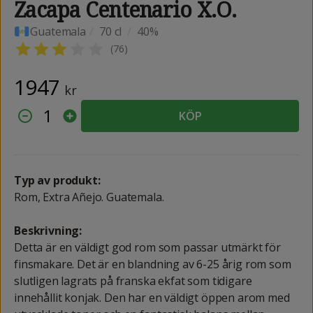
Zacapa Centenario X.O.
Guatemala
/
70 cl
/
40%
(
76
)
1947
kr
1
KÖP
Typ av produkt:
Rom, Extra Añejo. Guatemala.
Beskrivning:
Detta är en väldigt god rom som passar utmärkt för
finsmakare. Det är en blandning av 6-25 årig rom som
slutligen lagrats på franska ekfat som tidigare
innehållit konjak. Den har en väldigt öppen arom med