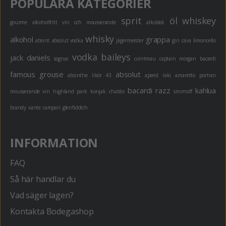
POPULÄRA KATEGORIER
sprit
öl
whiskey
gourme
alkoholfritt
vin och mousserande
alkoläsk
whisky
alkohol
grappa
absint
absolut vodka
jägermeister
gin
cava
limoncello
vodka
baileys
jack daniels
cognac
cointreau
captain morgan
bacardi
famous grouse
absolut
absinthe
likör 43
aperol
raki
amaretto
portvin
bacardi razz
kahlua
mousserande vin
highland park
konjak
chablis
smirnoff
brandy
xante
campari
glenfiddich
INFORMATION
FAQ
Så här handlar du
Vad säger lagen?
Kontakta Bodegashop