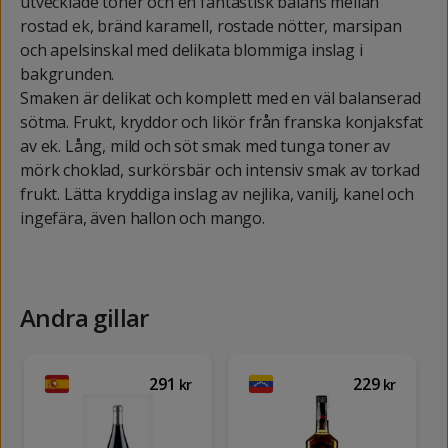
utvecklade toner och en fantastisk balans mellan
rostad ek, bränd karamell, rostade nötter, marsipan
och apelsinskal med delikata blommiga inslag i
bakgrunden.
Smaken är delikat och komplett med en väl balanserad
sötma. Frukt, kryddor och likör från franska konjaksfat
av ek. Lång, mild och söt smak med tunga toner av
mörk choklad, surkörsbär och intensiv smak av torkad
frukt. Lätta kryddiga inslag av nejlika, vanilj, kanel och
ingefära, även hallon och mango.
Andra gillar
291
229
kr
kr