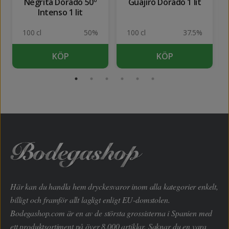
Negrita Dorado 50º
Guajiro Dorado 1 lit
Intenso 1 lit
100 cl
50%
100 cl
37.5%
KÖP
KÖP
Här kan du handla hem dryckesvaror inom alla kategorier enkelt,
billigt och framför allt lagligt enligt EU-domstolen.
Bodegashop.com är en av de största grossisterna i Spanien med
ett produktsortiment på över 8.000 artiklar. Saknar du en vara