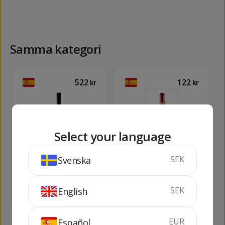
Samma kategori
522
122
kr
kr
Select your language
Garmón
Arzuaga La Planta
SEK
Svenska
75 cl
14.5%
75 cl
14.5%
SEK
English
KÖP
KÖP
EUR
Español