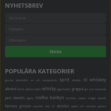
NYHETSBREV
Skicka
POPULÄRA KATEGORIER
sprit
öl
whiskey
gourme
alkoholfritt
vin och mousserande
alkoläsk
whisky
alkohol
grappa
absint
absolut vodka
jägermeister
gin
cava
limoncello
vodka
baileys
jack daniels
cognac
cointreau
captain morgan
bacardi
famous grouse
absolut
absinthe
likör 43
aperol
raki
amaretto
portvin