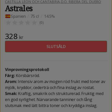
CASTILLA LEÓN OCH CANTABRIA
,
D.O. RIBERA DEL DUERO
Astrales
Spanien
/
75 cl
/
14.5%
(
0
)
328
kr
SLUTSÅLD
Vinprovningsprotokoll
Färg:
Körsbärsröd.
Arom:
Intensiv arom av mogen röd frukt med toner av
mjölk, kryddor, cederträ och fina inslag av rostat.
Smak:
Kraftig, smakrik och strukturerad. Fruktig med
en god syrlighet. Närvarande tanniner och lång
slutsmak med lätt bittra toner och kryddiga inslag.