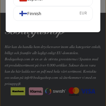
EUR
Finnish
Här kan du handla hem dryckesvaror inom alla kategorier enkelt,
billigt och framför allt lagligt enligt EU-domstolen.
Bodegashop.com är en av de största grossisterna i Spanien med
ett produktsortiment på över 8.000 artiklar. Saknar du en vara
kan du här ladda ner en pdf med hela vårt sortiment. Kontakta
oss sedan på
info@bodegashop.com
så återkommer vi med en
prisuppgift.