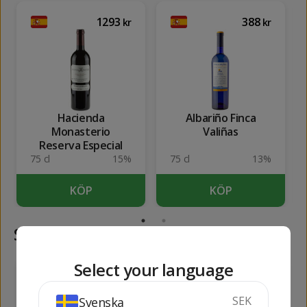
1293
388
kr
kr
Hacienda
Albariño Finca
Monasterio
Valiñas
Reserva Especial
75 cl
15%
75 cl
13%
KÖP
KÖP
Samma kategori
Select your language
113
286
kr
kr
SEK
Svenska