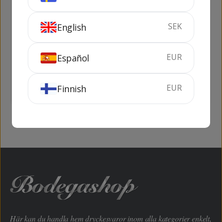
SEK
English
Viña Mayor Crianza
Arzuaga Crianza
EUR
Español
75 cl
13.5%
75 cl
14.5%
EUR
Finnish
KÖP
KÖP
Här kan du handla hem dryckesvaror inom alla kategorier enkelt,