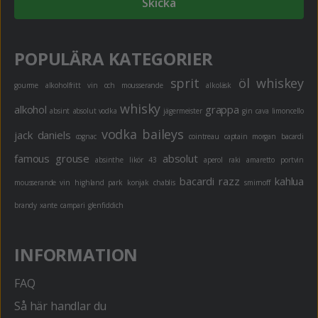
Skicka
POPULÄRA KATEGORIER
sprit
öl
whiskey
gourme
alkoholfritt
vin och mousserande
alkoläsk
whisky
alkohol
grappa
absint
absolut vodka
jägermeister
gin
cava
limoncello
vodka
baileys
jack daniels
cognac
cointreau
captain morgan
bacardi
famous grouse
absolut
absinthe
likör 43
aperol
raki
amaretto
portvin
bacardi razz
kahlua
mousserande vin
highland park
konjak
chablis
smirnoff
brandy
xante
campari
glenfiddich
INFORMATION
FAQ
Så här handlar du