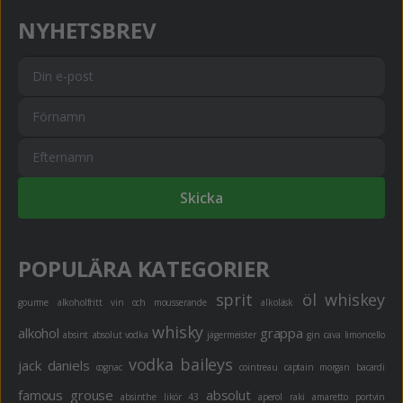
NYHETSBREV
Skicka
POPULÄRA KATEGORIER
sprit
öl
whiskey
gourme
alkoholfritt
vin och mousserande
alkoläsk
whisky
alkohol
grappa
absint
absolut vodka
jägermeister
gin
cava
limoncello
vodka
baileys
jack daniels
cognac
cointreau
captain morgan
bacardi
famous grouse
absolut
absinthe
likör 43
aperol
raki
amaretto
portvin