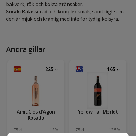
bakverk, rök och kokta grönsaker.
Smak:
Balanserad och komplex smak, samtidigt som
den är mjuk och krämig med inte för tydlig kolsyra.
Andra gillar
225
165
kr
kr
Amic Clos d'Agon
Yellow Tail Merlot
Rosado
75 cl
13%
75 cl
13.5%