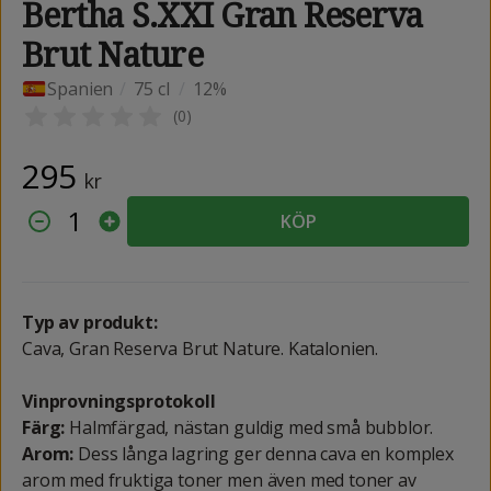
Bertha S.XXI Gran Reserva
Brut Nature
Spanien
/
75 cl
/
12%
(
0
)
295
kr
1
KÖP
Typ av produkt:
Cava, Gran Reserva Brut Nature. Katalonien.
Vinprovningsprotokoll
Färg:
Halmfärgad, nästan guldig med små bubblor.
Arom:
Dess långa lagring ger denna cava en komplex
arom med fruktiga toner men även med toner av