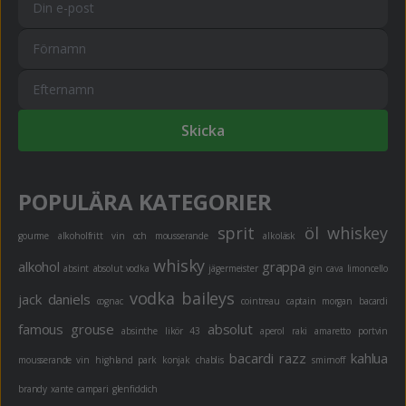
Skicka
POPULÄRA KATEGORIER
sprit
öl
whiskey
gourme
alkoholfritt
vin och mousserande
alkoläsk
whisky
alkohol
grappa
absint
absolut vodka
jägermeister
gin
cava
limoncello
vodka
baileys
jack daniels
cognac
cointreau
captain morgan
bacardi
famous grouse
absolut
absinthe
likör 43
aperol
raki
amaretto
portvin
bacardi razz
kahlua
mousserande vin
highland park
konjak
chablis
smirnoff
brandy
xante
campari
glenfiddich