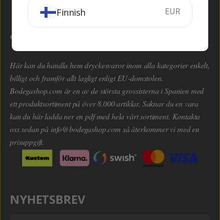
EUR
Finnish
Här kan du handla hem dryckesvaror inom alla kategorier enkelt,
billigt och framför allt lagligt enligt EU-domstolen.
Bodegashop.com är en av de största grossisterna i Spanien med
ett produktsortiment på över 8.000 artiklar. Saknar du en vara
kan du här ladda ner en pdf med hela vårt sortiment. Kontakta
oss sedan på
info@bodegashop.com
så återkommer vi med en
prisuppgift.
NYHETSBREV