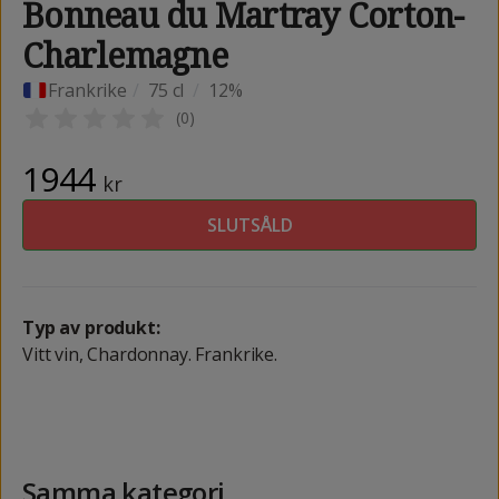
Bonneau du Martray Corton-
Charlemagne
Frankrike
/
75 cl
/
12%
(
0
)
1944
kr
SLUTSÅLD
Typ av produkt:
Vitt vin, Chardonnay. Frankrike.
Samma kategori