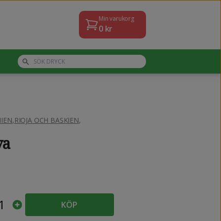
Min varukorg
0
kr
IEN
,
RIOJA OCH BASKIEN
,
va
1
KÖP