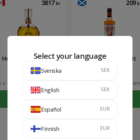
3817
209
kr
k
Select your language
Herradura Selección
Famous Grouse 1 Lit
Limited Edition
SEK
Svenska
 cl
40%
100 cl
40
SEK
English
KÖP
KÖP
EUR
Español
EUR
Finnish