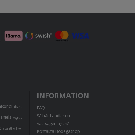
INFORMATION
alkohol
absint
FAQ
Så här handlar du
daniels
cognac
Vad säger lagen?
e
absinthe
likör
Kontakta Bodegashop