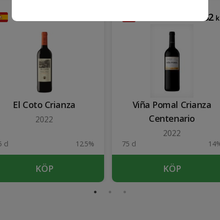
88
132
kr
k
El Coto Crianza
Viña Pomal Crianza
Centenario
2022
2022
 cl
12.5%
75 cl
14
KÖP
KÖP