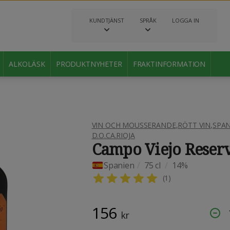
KUNDTJÄNST
SPRÅK
LOGGA IN
ALKOLÄSK
PRODUKTNYHETER
FRAKTINFORMATION
VIN OCH MOUSSERANDE
,
RÖTT VIN
,
SPAN
D.O.CA.RIOJA
Campo Viejo Reser
Spanien
/
75 cl
/
14%
(
1
)
156
kr