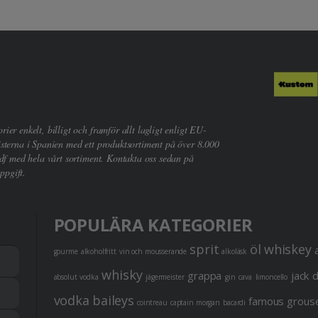
er enkelt, billigt och framför allt lagligt enligt EU-
sterna i Spanien med ett produktsortiment på över 8.000
df med hela vårt sortiment. Kontakta oss sedan på
ppgift.
POPULÄRA KATEGORIER
sprit
öl
whiskey
gourme
alkoholfritt
vin och mousserande
alkoläsk
whisky
grappa
jack 
absolut vodka
jägermeister
gin
cava
limoncello
vodka
baileys
famous grous
cointreau
captain morgan
bacardi