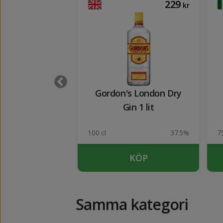
125
229
kr
kr
e Binissalem
Gordon's London Dry
Rosé
Gin 1 lit
2012
14%
100 cl
37.5%
75
UTSÅLD
KÖP
Samma kategori