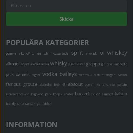
Skicka
POPULÄRA KATEGORIER
sprit
öl
whiskey
gourme
alkoholfritt
vin och mousserande
alkoläsk
whisky
alkohol
grappa
absint
absolut vodka
jägermeister
gin
cava
limoncello
vodka
baileys
jack daniels
cognac
cointreau
captain morgan
bacardi
famous grouse
absolut
absinthe
likör 43
aperol
raki
amaretto
portvin
bacardi razz
kahlua
mousserande vin
highland park
konjak
chablis
smirnoff
brandy
xante
campari
glenfiddich
INFORMATION