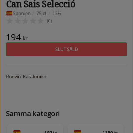
Can Sais Selecció
Spanien
/
75 cl
/
13%
(
0
)
194
kr
SLUTSÅLD
Rödvin. Katalonien.
Samma kategori
182
1180