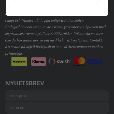
Här kan du handla hem dryckesvaror inom alla kategorier enkelt,
billigt och framför allt lagligt enligt EU-domstolen.
Bodegashop.com är en av de största grossisterna i Spanien med
ett produktsortiment på över 8.000 artiklar. Saknar du en vara
kan du här ladda ner en pdf med hela vårt sortiment. Kontakta
oss sedan på
info@bodegashop.com
så återkommer vi med en
prisuppgift.
NYHETSBREV