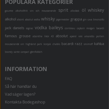
POPULÄRA KATEGORIER
sprit
öl
whiskey
gourme
alkoholfritt
vin och mousserande
alkoläsk
whisky
alkohol
grappa
absint
absolut vodka
jägermeister
gin
cava
limoncello
vodka
baileys
jack daniels
cognac
cointreau
captain morgan
bacardi
famous grouse
absolut
absinthe
likör 43
aperol
raki
amaretto
portvin
bacardi razz
kahlua
mousserande vin
highland park
konjak
chablis
smirnoff
brandy
xante
campari
glenfiddich
INFORMATION
FAQ
Så här handlar du
Vad säger lagen?
Kontakta Bodegashop