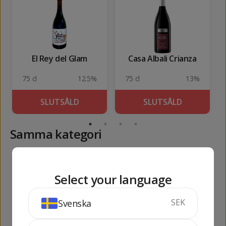
El Rey del Glam
Casa Albali Crianza
75 cl
12.5%
75 cl
13%
SLUTSÅLD
SLUTSÅLD
Samma kategori
182
1029
kr
kr
Select your language
SEK
Svenska