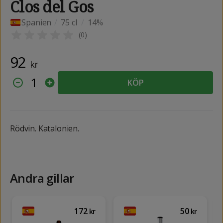
Clos del Gos
Spanien
/
75 cl
/
14%
(
0
)
92
kr
1
KÖP
Rödvin. Katalonien.
Andra gillar
172
50
kr
kr