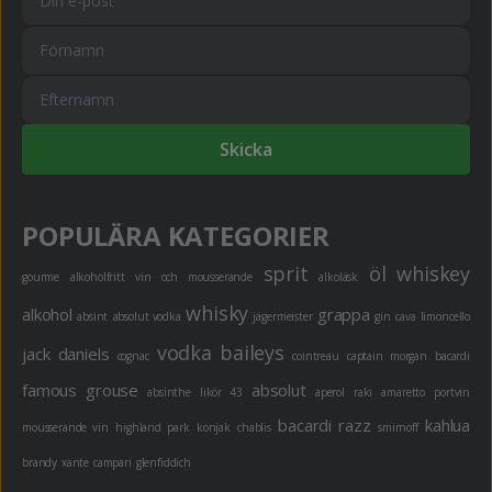
Skicka
POPULÄRA KATEGORIER
sprit
öl
whiskey
gourme
alkoholfritt
vin och mousserande
alkoläsk
whisky
alkohol
grappa
absint
absolut vodka
jägermeister
gin
cava
limoncello
vodka
baileys
jack daniels
cognac
cointreau
captain morgan
bacardi
famous grouse
absolut
absinthe
likör 43
aperol
raki
amaretto
portvin
bacardi razz
kahlua
mousserande vin
highland park
konjak
chablis
smirnoff
brandy
xante
campari
glenfiddich