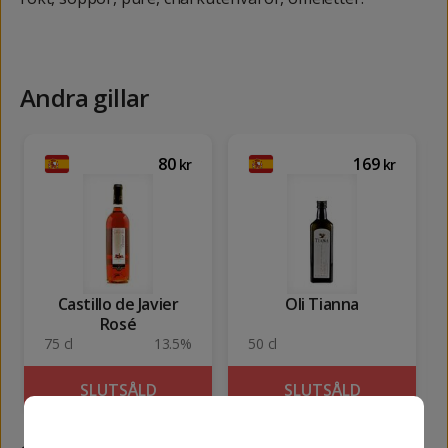
Andra gillar
80
169
kr
kr
Castillo de Javier
Oli Tianna
Rosé
75 cl
13.5%
50 cl
SLUTSÅLD
SLUTSÅLD