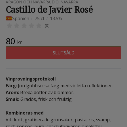
ARAGON OCH NAVARRA
,
D.O. NAVARRA
Castillo de Javier Rosé
Spanien
/
75 cl
/
13.5%
(
0
)
80
kr
SLUTSÅLD
Vinprovningsprotokoll
Färg:
Jordgubbsrosa färg med violetta reflektioner.
Arom:
Breda dofter av blommor.
Smak:
Graciös, frisk och fruktig.
Kombineras med
Vitt kött, gratinerade grönsaker, pasta, ris, svamp,
rökt, soppor, puré, charkuterivaror, omeletter.