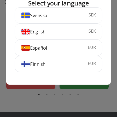
Samma kategori
Select your language
SEK
Svenska
54
105
kr
kr
SEK
English
EUR
Español
Homenaje Rosé
Cinzano Pro-Spritz
EUR
Finnish
75 cl
13%
75 cl
11.5%
SLUTSÅLD
KÖP