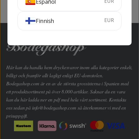
EUR
Español
EUR
Finnish
Här kan du handla hem dryckesvaror inom alla kategorier enkelt,
billigt och framför allt lagligt enligt EU-domstolen.
Bodegashop.com är en av de största grossisterna i Spanien med
ett produktsortiment på över 8.000 artiklar. Saknar du en vara
kan du här ladda ner en pdf med hela vårt sortiment. Kontakta
oss sedan på
info@bodegashop.com
så återkommer vi med en
prisuppgift.