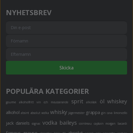
NYHETSBREV
Skicka
POPULÄRA KATEGORIER
sprit
öl
whiskey
gourme
alkoholfritt
vin och mousserande
alkoläsk
whisky
alkohol
grappa
absint
absolut vodka
jägermeister
gin
cava
limoncello
vodka
baileys
jack daniels
cognac
cointreau
captain morgan
bacardi
famous grouse
absolut