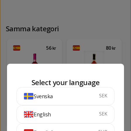
Samma kategori
56
80
kr
kr
Select your language
Fortius Rosé
Castillo de Javier
Rosé
SEK
Svenska
75 cl
13.5%
75 cl
13.5%
SEK
English
KÖP
SLUTSÅLD