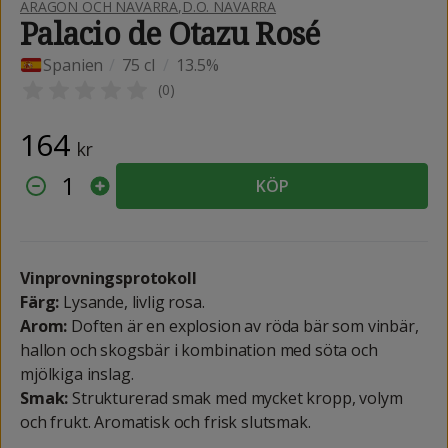
ARAGON OCH NAVARRA
,
D.O. NAVARRA
Palacio de Otazu Rosé
Spanien
/
75 cl
/
13.5%
(
0
)
164
kr
1
KÖP
Vinprovningsprotokoll
Färg:
Lysande, livlig rosa.
Arom:
Doften är en explosion av röda bär som vinbär,
hallon och skogsbär i kombination med söta och
mjölkiga inslag.
Smak:
Strukturerad smak med mycket kropp, volym
och frukt. Aromatisk och frisk slutsmak.