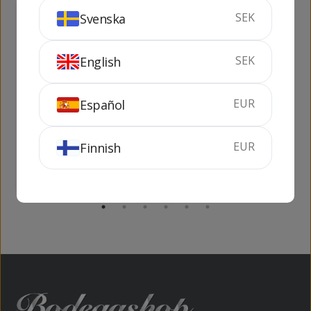
SEK
Svenska
140
84
kr
kr
SEK
English
EUR
Español
1 + 1 = 3 Brut
Perelada Cava Rosé
Brut
75 cl
11.5%
75 cl
11.5%
EUR
Finnish
KÖP
KÖP