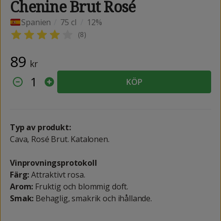
Chenine Brut Rosé
Spanien
/
75 cl
/
12%
(
8
)
89
kr
1
KÖP
Typ av produkt:
Cava, Rosé Brut. Katalonen.
Vinprovningsprotokoll
Färg:
Attraktivt rosa.
Arom:
Fruktig och blommig doft.
Smak:
Behaglig, smakrik och ihållande.