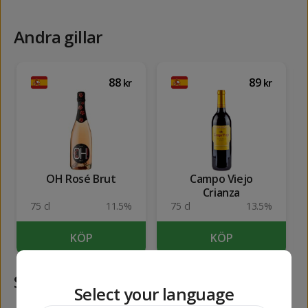
Andra gillar
88
89
kr
kr
OH Rosé Brut
Campo Viejo
Crianza
75 cl
11.5%
75 cl
13.5%
KÖP
KÖP
Samma kategori
Select your language