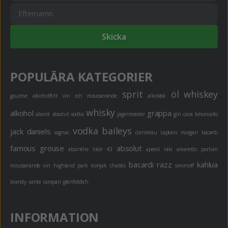
Skicka
POPULÄRA KATEGORIER
sprit
öl
whiskey
gourme
alkoholfritt
vin och mousserande
alkoläsk
whisky
alkohol
grappa
absint
absolut vodka
jägermeister
gin
cava
limoncello
vodka
baileys
jack daniels
cognac
cointreau
captain morgan
bacardi
famous grouse
absolut
absinthe
likör 43
aperol
raki
amaretto
portvin
bacardi razz
kahlua
mousserande vin
highland park
konjak
chablis
smirnoff
brandy
xante
campari
glenfiddich
INFORMATION