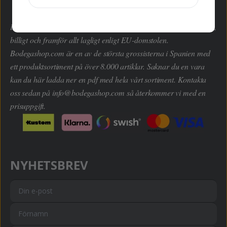
Här kan du handla hem dryckesvaror inom alla kategorier enkelt,
billigt och framför allt lagligt enligt EU-domstolen.
Bodegashop.com är en av de största grossisterna i Spanien med
ett produktsortiment på över 8.000 artiklar. Saknar du en vara
kan du här ladda ner en pdf med hela vårt sortiment. Kontakta
oss sedan på
info@bodegashop.com
så återkommer vi med en
prisuppgift.
NYHETSBREV