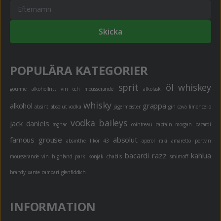
Skicka
POPULÄRA KATEGORIER
sprit
öl
whiskey
gourme
alkoholfritt
vin och mousserande
alkoläsk
whisky
alkohol
grappa
absint
absolut vodka
jägermeister
gin
cava
limoncello
vodka
baileys
jack daniels
cognac
cointreau
captain morgan
bacardi
famous grouse
absolut
absinthe
likör 43
aperol
raki
amaretto
portvin
bacardi razz
kahlua
mousserande vin
highland park
konjak
chablis
smirnoff
brandy
xante
campari
glenfiddich
INFORMATION