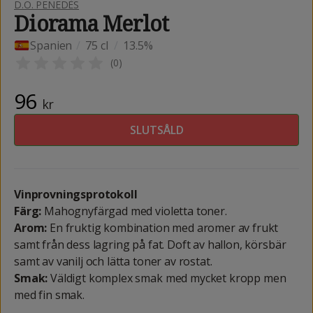
D.O. PENEDÈS
Diorama Merlot
Spanien
/
75 cl
/
13.5%
(
0
)
96
kr
SLUTSÅLD
Vinprovningsprotokoll
Färg:
Mahognyfärgad med violetta toner.
Arom:
En fruktig kombination med aromer av frukt
samt från dess lagring på fat. Doft av hallon, körsbär
samt av vanilj och lätta toner av rostat.
Smak:
Väldigt komplex smak med mycket kropp men
med fin smak.