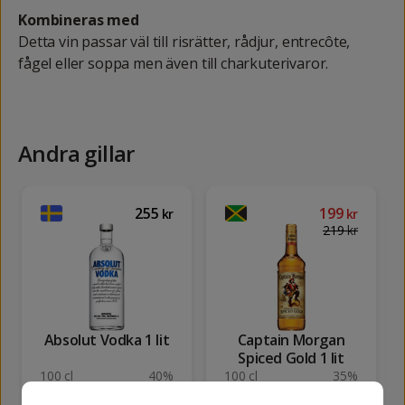
Kombineras med
Detta vin passar väl till risrätter, rådjur, entrecôte,
fågel eller soppa men även till charkuterivaror.
Andra gillar
255
199
kr
kr
219
kr
Absolut Vodka 1 lit
Captain Morgan
Spiced Gold 1 lit
100 cl
40%
100 cl
35%