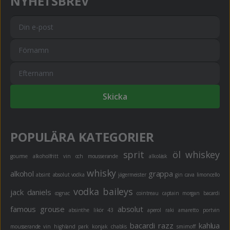
NYHETSBREV
Skicka
POPULÄRA KATEGORIER
sprit
öl
whiskey
gourme
alkoholfritt
vin och mousserande
alkoläsk
whisky
alkohol
grappa
absint
absolut vodka
jägermeister
gin
cava
limoncello
vodka
baileys
jack daniels
cognac
cointreau
captain morgan
bacardi
famous grouse
absolut
absinthe
likör 43
aperol
raki
amaretto
portvin
bacardi razz
kahlua
mousserande vin
highland park
konjak
chablis
smirnoff