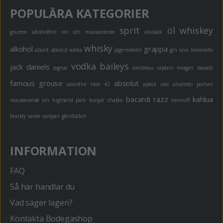
POPULÄRA KATEGORIER
sprit
öl
whiskey
gourme
alkoholfritt
vin och mousserande
alkoläsk
whisky
alkohol
grappa
absint
absolut vodka
jägermeister
gin
cava
limoncello
vodka
baileys
jack daniels
cognac
cointreau
captain morgan
bacardi
famous grouse
absolut
absinthe
likör 43
aperol
raki
amaretto
portvin
bacardi razz
kahlua
mousserande vin
highland park
konjak
chablis
smirnoff
brandy
xante
campari
glenfiddich
INFORMATION
FAQ
Så här handlar du
Vad säger lagen?
Kontakta Bodegashop