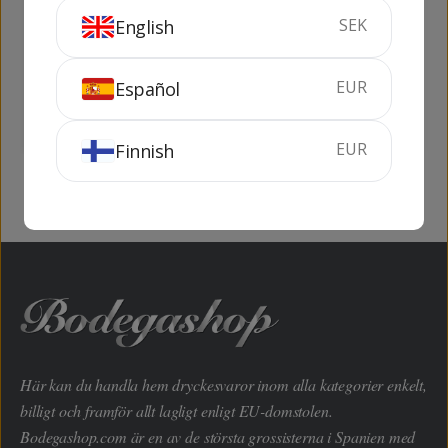
SEK
English
Les Terrasses
Gran Cruor
75 cl
14.5%
75 cl
15%
EUR
Español
KÖP
SLUTSÅLD
EUR
Finnish
Här kan du handla hem dryckesvaror inom alla kategorier enkelt,
billigt och framför allt lagligt enligt EU-domstolen.
Bodegashop.com är en av de största grossisterna i Spanien med