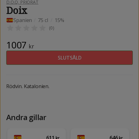
D.O.Q. PRIORAT
Doix
Spanien
/
75 cl
/
15%
(
0
)
1007
kr
SLUTSÅLD
Rödvin. Katalonien.
Andra gillar
611
646
kr
kr