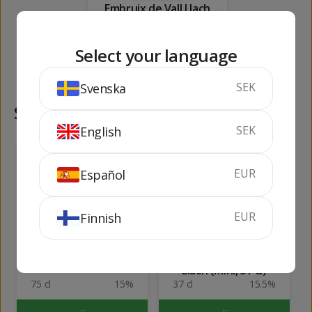
Embruix de Vall Llach
Magnum
1.5 liter
15.5%
Select your language
KÖP
SEK
Svenska
Samma kategori
SEK
English
166
139
kr
kr
EUR
Español
EUR
Finnish
GR-174
Embruix de Vall
Llach (mini, 37 cl)
75 cl
15%
37 cl
15.5%