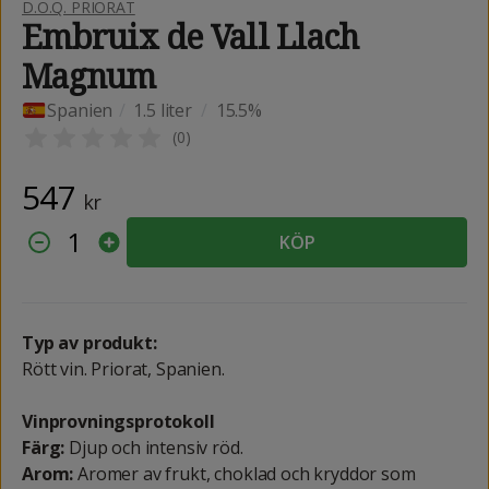
D.O.Q. PRIORAT
Embruix de Vall Llach
Magnum
Spanien
/
1.5 liter
/
15.5%
(
0
)
547
kr
1
KÖP
Typ av produkt:
Rött vin. Priorat, Spanien.
Vinprovningsprotokoll
Färg:
Djup och intensiv röd.
Arom:
Aromer av frukt, choklad och kryddor som