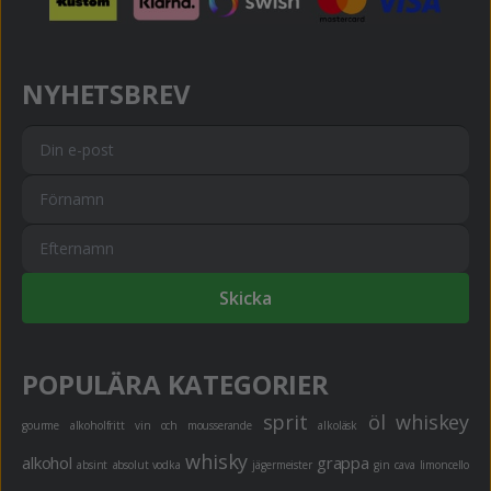
NYHETSBREV
Skicka
POPULÄRA KATEGORIER
sprit
öl
whiskey
gourme
alkoholfritt
vin och mousserande
alkoläsk
whisky
alkohol
grappa
absint
absolut vodka
jägermeister
gin
cava
limoncello