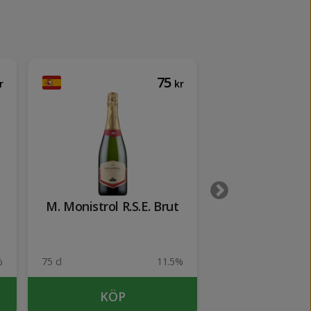
75
r
kr
M. Monistrol R.S.E. Brut
Grandin 
%
75 cl
11.5%
75 cl
KÖP
KÖP