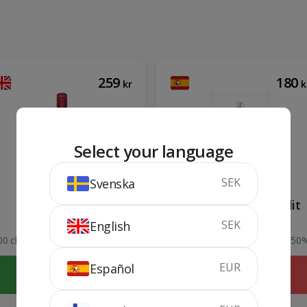
259
180
kr
k
Select your language
SEK
Svenska
Beefeater 1 lit
Anis Candela Sec 1 lit
SEK
English
00 cl
40%
100 cl
50
EUR
Español
KÖP
SLUTSÅLD