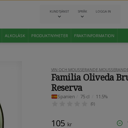
KUNDTJÄNST
SPRÅK
LOGGA IN
ALKOLÄSK
PRODUKTNYHETER
FRAKTINFORMATION
VIN OCH MOUSSERANDE
,
MOUSSERANDE 
Familia Oliveda Br
Reserva
Spanien
/
75 cl
/
11.5%
(
0
)
105
kr