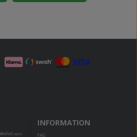
INFORMATION
alkohol
absint
FAQ