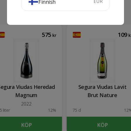
EUR
Finnish
575
109
kr
k
Segura Viudas Heredad
Segura Viudas Lavit
Magnum
Brut Nature
2022
5 liter
12%
75 cl
12
KÖP
KÖP