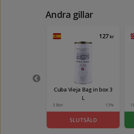
Andra gillar
74
127
kr
kr
ol R.S.E. Rosse
Cuba Vieja Bag in box 3
L
11.5%
3 liter
13%
1
KÖP
SLUTSÅLD