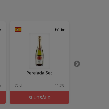
61
r
kr
Perelada Sec
Connem
%
75 cl
11.5%
70 cl
SLUTSÅLD
KÖP