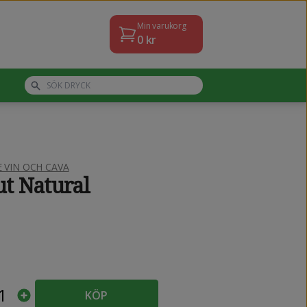
Min varukorg
0
kr
VIN OCH CAVA
ut Natural
1
KÖP