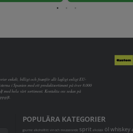
er enkelt, billigt och framför allt lagligt enligt EU-
sterna i Spanien med ett produktsortiment på över 8.000
df med hela vårt sortiment. Kontakta oss sedan på
ppgift.
POPULÄRA KATEGORIER
sprit
öl
whiskey
gourme
alkoholfritt
vin och mousserande
alkoläsk