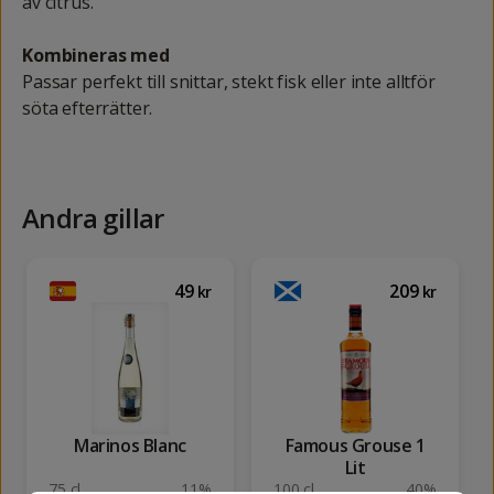
av citrus.
Kombineras med
Passar perfekt till snittar, stekt fisk eller inte alltför
söta efterrätter.
Andra gillar
49
209
kr
kr
Marinos Blanc
Famous Grouse 1
Lit
75 cl
11%
100 cl
40%