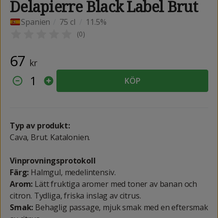
Delapierre Black Label Brut
Spanien
/
75 cl
/
11.5%
(
0
)
67
kr
1
KÖP
Typ av produkt:
Cava, Brut. Katalonien.
Vinprovningsprotokoll
Färg:
Halmgul, medelintensiv.
Arom:
Lätt fruktiga aromer med toner av banan och
citron. Tydliga, friska inslag av citrus.
Smak:
Behaglig passage, mjuk smak med en eftersmak