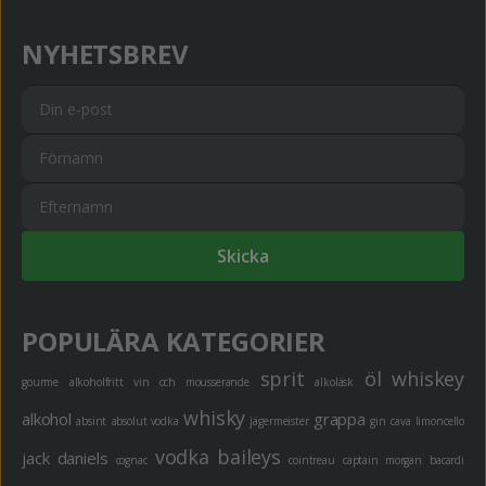
NYHETSBREV
Skicka
POPULÄRA KATEGORIER
sprit
öl
whiskey
gourme
alkoholfritt
vin och mousserande
alkoläsk
whisky
alkohol
grappa
absint
absolut vodka
jägermeister
gin
cava
limoncello
vodka
baileys
jack daniels
cognac
cointreau
captain morgan
bacardi