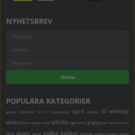
NYHETSBREV
Skicka
POPULÄRA KATEGORIER
sprit
öl
whiskey
gourme
alkoholfritt
vin och mousserande
alkoläsk
whisky
alkohol
grappa
absint
absolut vodka
jägermeister
gin
cava
limoncello
vodka
baileys
jack daniels
cognac
cointreau
captain morgan
bacardi