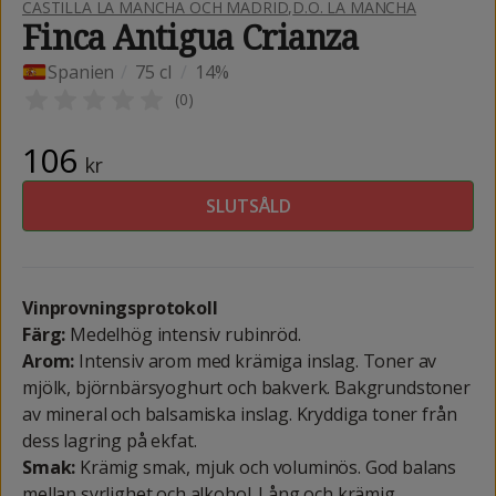
CASTILLA LA MANCHA OCH MADRID
,
D.O. LA MANCHA
Finca Antigua Crianza
Spanien
/
75 cl
/
14%
(
0
)
106
kr
SLUTSÅLD
Vinprovningsprotokoll
Färg:
Medelhög intensiv rubinröd.
Arom:
Intensiv arom med krämiga inslag. Toner av
mjölk, björnbärsyoghurt och bakverk. Bakgrundstoner
av mineral och balsamiska inslag. Kryddiga toner från
dess lagring på ekfat.
Smak:
Krämig smak, mjuk och voluminös. God balans
mellan syrlighet och alkohol. Lång och krämig