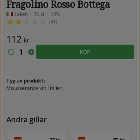
Fragolino Rosso Bottega
Italien
/
75 cl
/
10%
(
41
)
112
kr
1
KÖP
Typ av produkt:
Mousserande vin. Italien.
Andra gillar
73
83