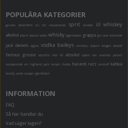
POPULÄRA KATEGORIER
sprit
öl
whiskey
gourme
alkoholfritt
vin och mousserande
alkoläsk
whisky
alkohol
grappa
absint
absolut vodka
jägermeister
gin
cava
limoncello
vodka
baileys
jack daniels
cognac
cointreau
captain morgan
bacardi
famous grouse
absolut
absinthe
likör 43
aperol
raki
amaretto
portvin
bacardi razz
kahlua
mousserande vin
highland park
konjak
chablis
smirnoff
brandy
xante
campari
glenfiddich
INFORMATION
FAQ
Så här handlar du
Vad säger lagen?