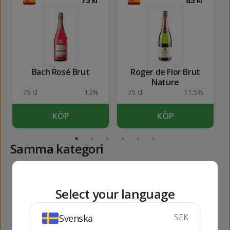
kr
kr
Bach Rosé Brut
Roger de Flor Brut
Nature
75 cl
12%
75 cl
11.5%
KÖP
KÖP
Samma kategori
360
64
kr
kr
Select your language
SEK
Svenska