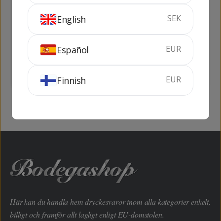
SEK
English
Gramona Imperial
Rondel Oro Semi
Brut (Pack)
EUR
Español
75 cl
12%
75 cl
11.5%
KÖP
SLUTSÅLD
EUR
Finnish
Här kan du handla hem dryckesvaror inom alla kategorier enkelt,
billigt och framför allt lagligt enligt EU-domstolen.