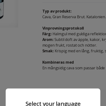
Typ av produkt:
Cava, Gran Reserva Brut. Katalonien.
Vinprovningsprotokoll
Färg:
Halmgul med guldiga reflektio
Arom:
Subtil doft av äpple, kakor, 
mogen frukt, rostat och nötter.
Smak:
Krispig med en lång, fruktig,
Kombineras med
En mångsidig cava som passar både till
Select your language