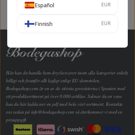
EUR
Español
EUR
Finnish
Här kan du handla hem dryckesvaror inom alla kategorier enkelt,
billigt och framför allt lagligt enligt EU-domstolen.
Bodegashop.com är en av de största grossisterna i Spanien med
ett produktsortiment på över 8.000 artiklar. Saknar du en vara
kan du här ladda ner en pdf med hela vårt sortiment. Kontakta
oss sedan på
info@bodegashop.com
så återkommer vi med en
prisuppgift.