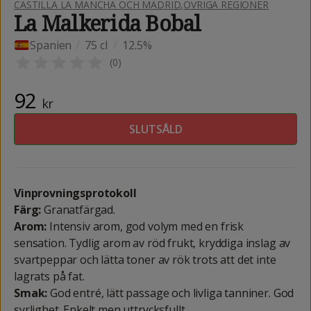
CASTILLA LA MANCHA OCH MADRID
,
ÖVRIGA REGIONER
La Malkerida Bobal
Spanien
/
75 cl
/
12.5%
(
0
)
92
kr
SLUTSÅLD
Vinprovningsprotokoll
Färg:
Granatfärgad.
Arom:
Intensiv arom, god volym med en frisk
sensation. Tydlig arom av röd frukt, kryddiga inslag av
svartpeppar och lätta toner av rök trots att det inte
lagrats på fat.
Smak:
God entré, lätt passage och livliga tanniner. God
syrlighet. Enkelt men uttrycksfullt.