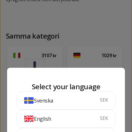
Samma kategori
3107
1029
kr
kr
Select your language
Sassicaia
Reichsgraf Riesling
SEK
Svenska
Eiswein
75 cl
13.5%
37 cl
7.5%
SEK
English
KÖP
SLUTSÅLD