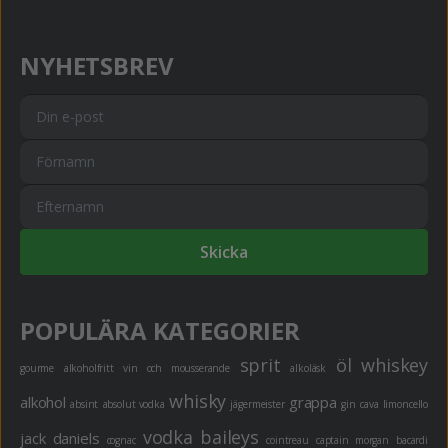
NYHETSBREV
Skicka
POPULÄRA KATEGORIER
sprit
öl
whiskey
gourme
alkoholfritt
vin och mousserande
alkoläsk
whisky
alkohol
grappa
absint
absolut vodka
jägermeister
gin
cava
limoncello
vodka
baileys
jack daniels
cognac
cointreau
captain morgan
bacardi