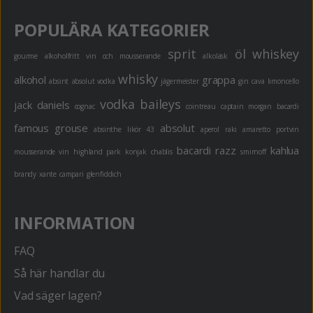
POPULÄRA KATEGORIER
sprit
öl
whiskey
gourme
alkoholfritt
vin och mousserande
alkoläsk
whisky
alkohol
grappa
absint
absolut vodka
jägermeister
gin
cava
limoncello
vodka
baileys
jack daniels
cognac
cointreau
captain morgan
bacardi
famous grouse
absolut
absinthe
likör 43
aperol
raki
amaretto
portvin
bacardi razz
kahlua
mousserande vin
highland park
konjak
chablis
smirnoff
brandy
xante
campari
glenfiddich
INFORMATION
FAQ
Så här handlar du
Vad säger lagen?