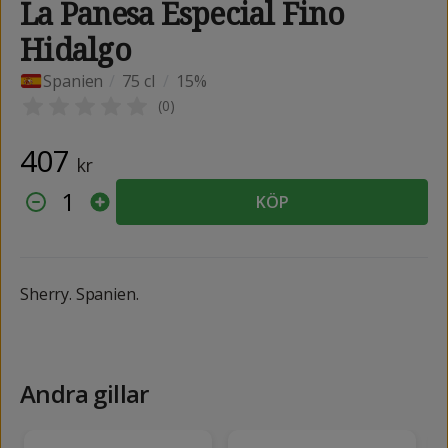
La Panesa Especial Fino
Hidalgo
Spanien
/
75 cl
/
15%
(
0
)
407
kr
1
KÖP
Sherry. Spanien.
Andra gillar