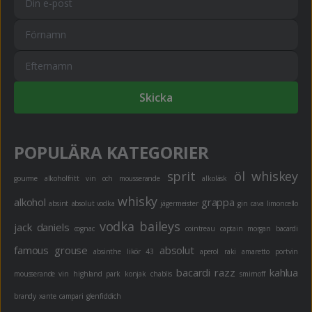
Skicka
POPULÄRA KATEGORIER
sprit
öl
whiskey
gourme
alkoholfritt
vin och mousserande
alkoläsk
whisky
alkohol
grappa
absint
absolut vodka
jägermeister
gin
cava
limoncello
vodka
baileys
jack daniels
cognac
cointreau
captain morgan
bacardi
famous grouse
absolut
absinthe
likör 43
aperol
raki
amaretto
portvin
bacardi razz
kahlua
mousserande vin
highland park
konjak
chablis
smirnoff
brandy
xante
campari
glenfiddich