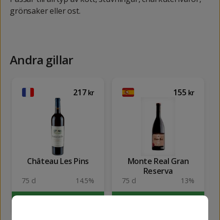
grönsaker eller ost.
Andra gillar
217
155
kr
kr
Château Les Pins
Monte Real Gran
Reserva
75 cl
14.5%
75 cl
13%
KÖP
KÖP