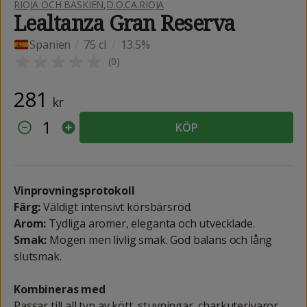
RIOJA OCH BASKIEN
,
D.O.CA.RIOJA
Lealtanza Gran Reserva
Spanien
/
75 cl
/
13.5%
(
0
)
281
kr
1
KÖP
Vinprovningsprotokoll
Färg:
Väldigt intensivt körsbärsröd.
Arom:
Tydliga aromer, eleganta och utvecklade.
Smak:
Mogen men livlig smak. God balans och lång
slutsmak.
Kombineras med
Passar till all typ av kött, stuvningar, charkuterivaror,