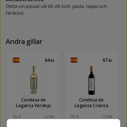
Detta vin passar väl till vitt kött, pasta, tapas och
färskost.
Andra gillar
64
67
kr
kr
Condesa de
Condesa de
Leganza Verdejo
Leganza Crianza
75 cl
12.5%
75 cl
13.5%