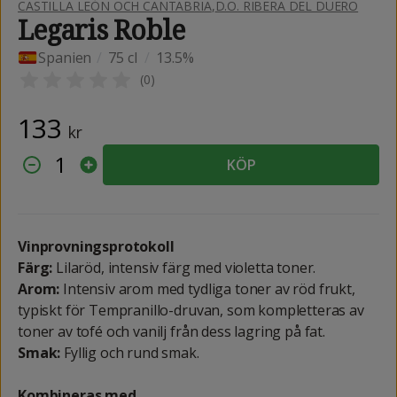
CASTILLA LEÓN OCH CANTABRIA
,
D.O. RIBERA DEL DUERO
Legaris Roble
Spanien
/
75 cl
/
13.5%
(
0
)
133
kr
1
KÖP
Vinprovningsprotokoll
Färg:
Lilaröd, intensiv färg med violetta toner.
Arom:
Intensiv arom med tydliga toner av röd frukt,
typiskt för Tempranillo-druvan, som kompletteras av
toner av tofé och vanilj från dess lagring på fat.
Smak:
Fyllig och rund smak.
Kombineras med