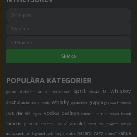
Skicka
POPULÄRA KATEGORIER
sprit
öl
whiskey
gourme
alkoholfritt
vin och mousserande
alkoläsk
whisky
alkohol
grappa
absint
absolut vodka
jägermeister
gin
cava
limoncello
vodka
baileys
jack daniels
cognac
cointreau
captain morgan
bacardi
famous grouse
absolut
absinthe
likör 43
aperol
raki
amaretto
portvin
bacardi razz
kahlua
mousserande vin
highland park
konjak
chablis
smirnoff