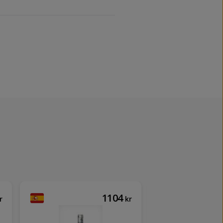
1104
r
kr