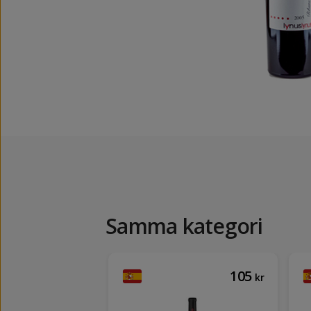
Samma kategori
393
105
kr
kr