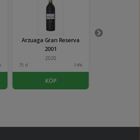
Arzuaga Gran Reserva
Señorio de Na
2001
2023
2020
%
75 cl
14%
75 cl
KÖP
KÖP