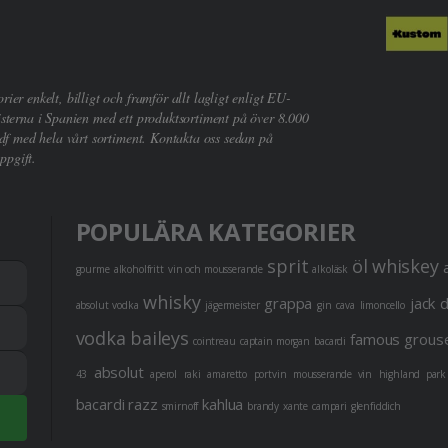
er enkelt, billigt och framför allt lagligt enligt EU-
sterna i Spanien med ett produktsortiment på över 8.000
df med hela vårt sortiment. Kontakta oss sedan på
ppgift.
POPULÄRA KATEGORIER
sprit
öl
whiskey
gourme
alkoholfritt
vin och mousserande
alkoläsk
whisky
grappa
jack 
absolut vodka
jägermeister
gin
cava
limoncello
vodka
baileys
famous grous
cointreau
captain morgan
bacardi
absolut
43
aperol
raki
amaretto
portvin
mousserande vin
highland park
bacardi razz
kahlua
smirnoff
brandy
xante
campari
glenfiddich