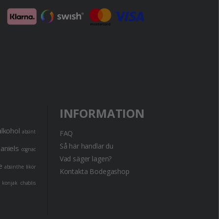
INFORMATION
alkohol
absint
FAQ
Så här handlar du
daniels
cognac
Vad säger lagen?
e
absinthe
likör
Kontakta Bodegashop
konjak
chablis