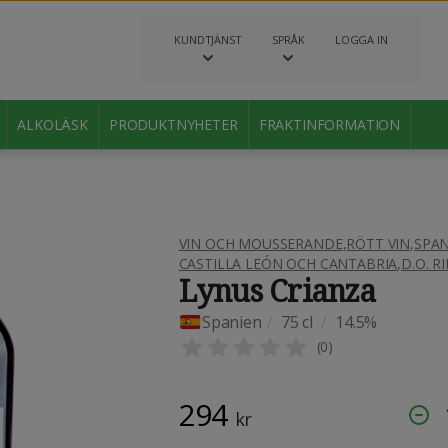
KUNDTJÄNST
SPRÅK
LOGGA IN
ALKOLÄSK
PRODUKTNYHETER
FRAKTINFORMATION
VIN OCH MOUSSERANDE
,
RÖTT VIN
,
SPAN
CASTILLA LEÓN OCH CANTABRIA
,
D.O. R
Lynus Crianza
Spanien
/
75 cl
/
14.5%
(
0
)
294
kr