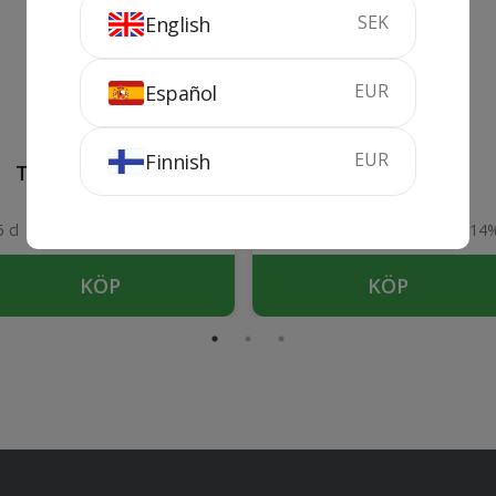
SEK
English
EUR
Español
Torremorón
Valduero Crianza
EUR
Finnish
Tempranillo Joven
2021
2024
 cl
13.5%
75 cl
14
KÖP
KÖP