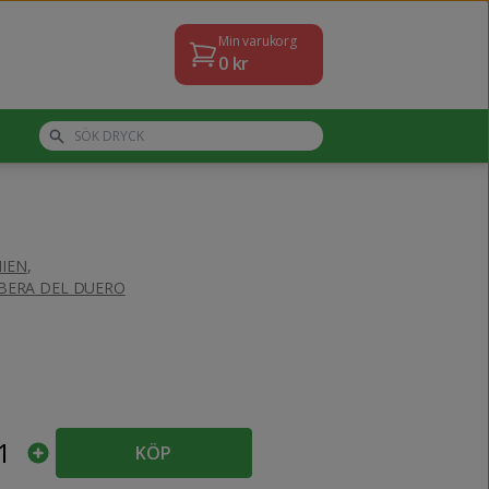
Min varukorg
0
kr
IEN
,
IBERA DEL DUERO
1
KÖP