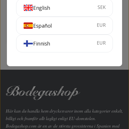
DRC Romanee - St.
Habla de Ti Pack (2
SEK
English
Vivant
flaskor + 2 Riedel
Glas)
75 cl
13%
1.5 liter
12.5%
EUR
Español
SLUTSÅLD
SLUTSÅLD
EUR
Finnish
Här kan du handla hem dryckesvaror inom alla kategorier enkelt,
billigt och framför allt lagligt enligt EU-domstolen.
Bodegashop.com är en av de största grossisterna i Spanien med