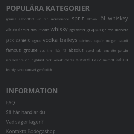
POPULÄRA KATEGORIER
sprit
öl
whiskey
gourme
alkoholfritt
vin och mousserande
alkoläsk
whisky
alkohol
grappa
absint
absolut vodka
jägermeister
gin
cava
limoncello
vodka
baileys
jack daniels
cognac
cointreau
captain morgan
bacardi
famous grouse
absolut
absinthe
likör 43
aperol
raki
amaretto
portvin
bacardi razz
kahlua
mousserande vin
highland park
konjak
chablis
smirnoff
brandy
xante
campari
glenfiddich
INFORMATION
FAQ
Så här handlar du
Vad säger lagen?
Kontakta Bodegashop