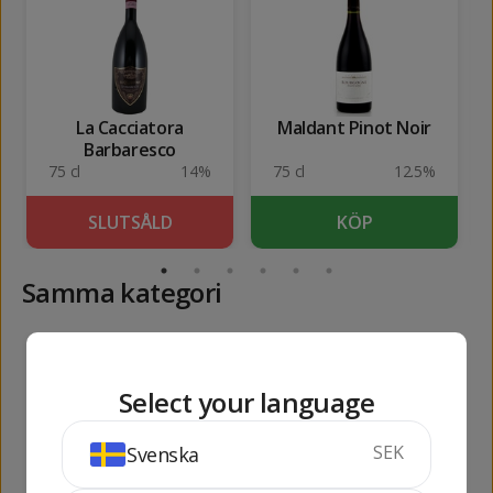
La Cacciatora
Maldant Pinot Noir
Barbaresco
75 cl
14%
75 cl
12.5%
SLUTSÅLD
KÖP
Samma kategori
26626
652
kr
kr
Select your language
SEK
Svenska