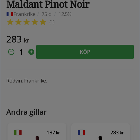
Maldant Pinot Noir
Frankrike
/
75 cl
/
12.5%
(
1
)
283
kr
1
KÖP
Rödvin. Frankrike.
Andra gillar
187
283
kr
kr