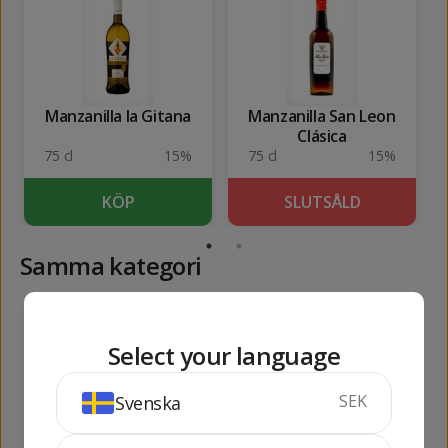
Manzanilla la Gitana
Manzanilla San Leon
Clásica
75 cl
15%
75 cl
15%
KÖP
SLUTSÅLD
Samma kategori
252
102
kr
kr
Select your language
SEK
Svenska