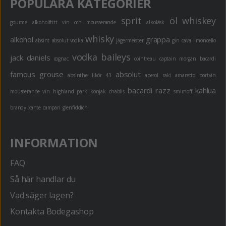
POPULÄRA KATEGORIER
sprit
öl
whiskey
gourme
alkoholfritt
vin och mousserande
alkoläsk
whisky
alkohol
grappa
absint
absolut vodka
jägermeister
gin
cava
limoncello
vodka
baileys
jack daniels
cognac
cointreau
captain morgan
bacardi
famous grouse
absolut
absinthe
likör 43
aperol
raki
amaretto
portvin
bacardi razz
kahlua
mousserande vin
highland park
konjak
chablis
smirnoff
brandy
xante
campari
glenfiddich
INFORMATION
FAQ
Så här handlar du
Vad säger lagen?
Kontakta Bodegashop