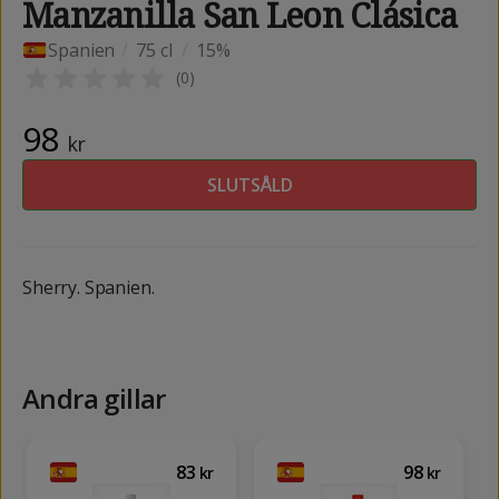
Manzanilla San Leon Clásica
Spanien
/
75 cl
/
15%
(
0
)
98
kr
SLUTSÅLD
Sherry. Spanien.
Andra gillar
83
98
kr
kr