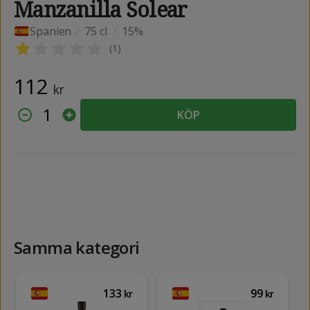
Manzanilla Solear
Spanien
/
75 cl
/
15%
(
1
)
112
kr
1
KÖP
Samma kategori
133
99
kr
kr