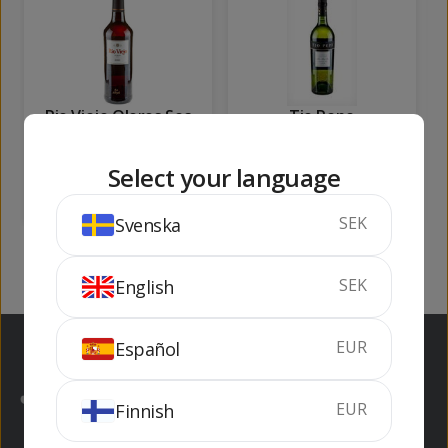
Rio Viejo Oloros Sec
Tio Pepe
75 cl
19%
75 cl
15%
Select your language
KÖP
KÖP
SEK
Svenska
SEK
English
EUR
Español
EUR
Finnish