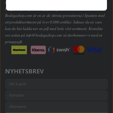
Här kan du handla hem dryckesvaror inom alla kategorier enkelt,
billigt och framför allt lagligt enligt EU-domstolen.
Bodegashop.com är en av de största grossisterna i Spanien med
ett produktsortiment på över 8.000 artiklar. Saknar du en vara
kan du här ladda ner en pdf med hela vårt sortiment. Kontakta
oss sedan på
info@bodegashop.com
så återkommer vi med en
prisuppgift.
NYHETSBREV