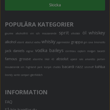
Skicka
POPULÄRA KATEGORIER
sprit
öl
whiskey
gourme
alkoholfritt
vin och mousserande
alkoläsk
whisky
alkohol
grappa
absint
absolut vodka
jägermeister
gin
cava
limoncello
vodka
baileys
jack daniels
cognac
cointreau
captain morgan
bacardi
famous grouse
absolut
absinthe
likör 43
aperol
raki
amaretto
portvin
bacardi razz
kahlua
mousserande vin
highland park
konjak
chablis
smirnoff
brandy
xante
campari
glenfiddich
INFORMATION
FAQ
Så här handlar du