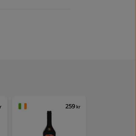
259
r
kr