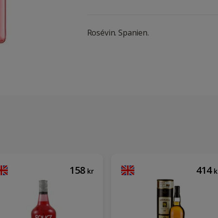
Rosévin. Spanien.
158
414
kr
k