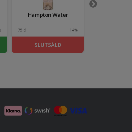
Hampton Water
Cune Ro
2025
%
75 cl
14%
75 cl
SLUTSÅLD
KÖP