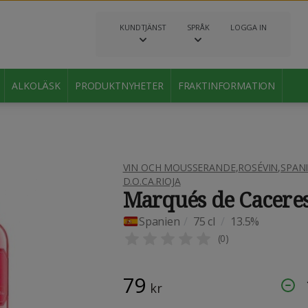
KUNDTJÄNST
SPRÅK
LOGGA IN
ALKOLÄSK
PRODUKTNYHETER
FRAKTINFORMATION
VIN OCH MOUSSERANDE
,
ROSÉVIN
,
SPAN
D.O.CA.RIOJA
Marqués de Cacere
Spanien
/
75 cl
/
13.5%
(
0
)
79
kr