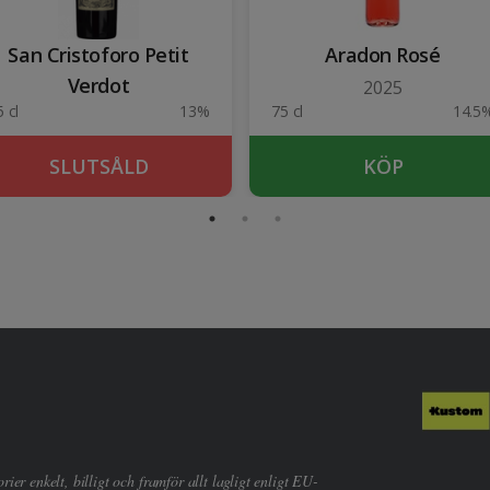
San Cristoforo Petit
Aradon Rosé
Verdot
2025
 cl
13%
75 cl
14.5
SLUTSÅLD
KÖP
er enkelt, billigt och framför allt lagligt enligt EU-