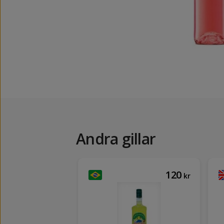
Andra gillar
369
120
kr
kr