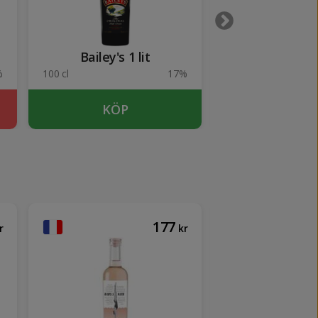
Bailey's 1 lit
Xanté Po
%
100 cl
17%
50 cl
KÖP
KÖP
177
r
kr