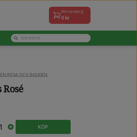
Min varukorg
0
kr
IEN
,
RIOJA OCH BASKIEN
,
s Rosé
1
KÖP