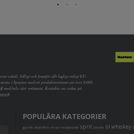
er enkelt, billigt och framför allt lagligt enligt EU-
sterna i Spanien med ett produktsortiment på över 8.000
df med hela vårt sortiment. Kontakta oss sedan på
ppgift.
POPULÄRA KATEGORIER
sprit
öl
whiskey
gourme
alkoholfritt
vin och mousserande
alkoläsk