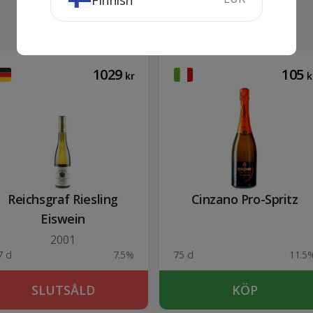
Finnish
1029
105
kr
k
Reichsgraf Riesling
Cinzano Pro-Spritz
Eiswein
2001
 cl
7.5%
75 cl
11.5
SLUTSÅLD
KÖP