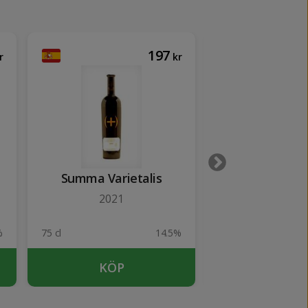
197
r
kr
Summa Varietalis
Tanquer
2021
%
75 cl
14.5%
70 cl
KÖP
KÖP