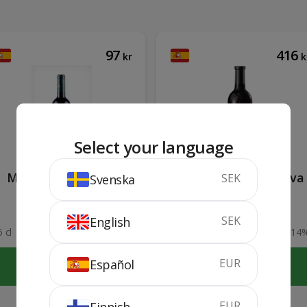
97
416
kr
k
Select your language
Marqués de Griñon
Ramón Bilbao Reserva
SEK
Svenska
Crianza
Magnum
2020
2019
SEK
English
 cl
14%
1.5 liter
14
EUR
Español
KÖP
KÖP
EUR