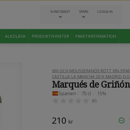
KUNDTJÄNST
SPRÅK
LOGGA IN
ALKOLÄSK
PRODUKTNYHETER
FRAKTINFORMATION
VIN OCH MOUSSERANDE
,
RÖTT VIN
,
SPAN
CASTILLA LA MANCHA OCH MADRID
,
D.O
Marqués de Griñón
Spanien
/
75 cl
/
15%
(
0
)
210
kr