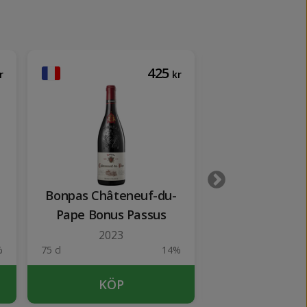
425
r
kr
Bonpas Châteneuf-du-
Moscato de O
Pape Bonus Passus
d'Agull
2023
2024
%
75 cl
14%
75 cl
KÖP
KÖP