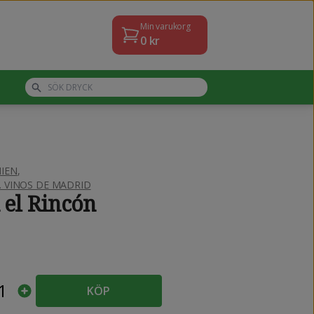
Min varukorg
0
kr
IEN
,
. VINOS DE MADRID
 el Rincón
1
KÖP