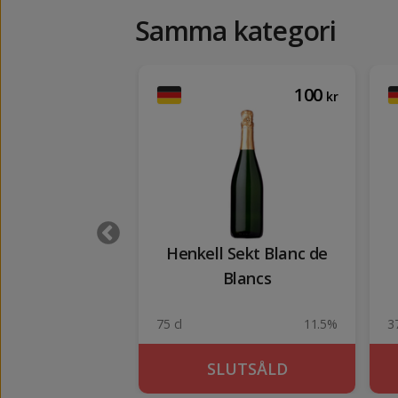
Samma kategori
453
100
kr
kr
un Eiswein
Henkell Sekt Blanc de
iesling
Blancs
7%
75 cl
11.5%
37
UTSÅLD
SLUTSÅLD