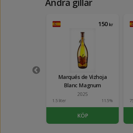
Andra gillar
195
150
kr
kr
Reserva Brut
Marqués de Vizhoja
ature
Blanc Magnum
2021
2025
11.5%
1.5 liter
11.5%
75
KÖP
KÖP