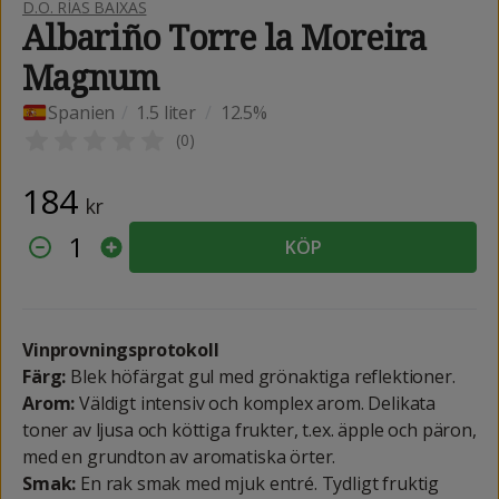
D.O. RÍAS BAIXAS
Albariño Torre la Moreira
Magnum
Spanien
/
1.5 liter
/
12.5%
(
0
)
184
kr
1
KÖP
Vinprovningsprotokoll
Färg:
Blek höfärgat gul med grönaktiga reflektioner.
Arom:
Väldigt intensiv och komplex arom. Delikata
toner av ljusa och köttiga frukter, t.ex. äpple och päron,
med en grundton av aromatiska örter.
Smak:
En rak smak med mjuk entré. Tydligt fruktig