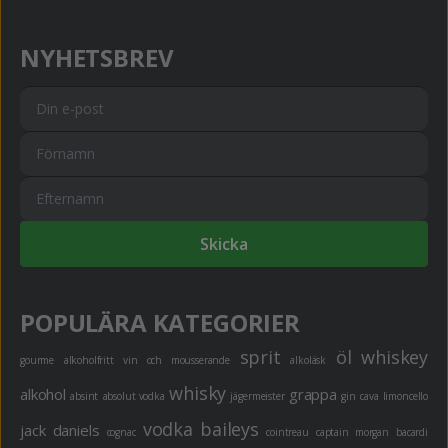
NYHETSBREV
Skicka
POPULÄRA KATEGORIER
sprit
öl
whiskey
gourme
alkoholfritt
vin och mousserande
alkoläsk
whisky
alkohol
grappa
absint
absolut vodka
jägermeister
gin
cava
limoncello
vodka
baileys
jack daniels
cognac
cointreau
captain morgan
bacardi