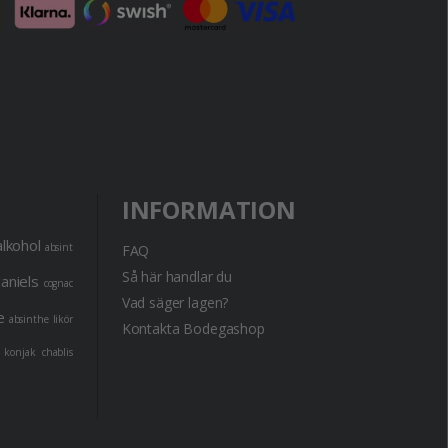
INFORMATION
alkohol
absint
FAQ
Så här handlar du
daniels
cognac
Vad säger lagen?
e
absinthe
likör
Kontakta Bodegashop
konjak
chablis