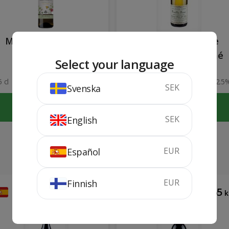
Marqués de Griñón
Gitton Clos Joanne
Verdejo
d'Orion Pouilly-Fumé
Select your language
2025
2023
 cl
12.5%
75 cl
12.5
SEK
Svenska
KÖP
KÖP
SEK
English
EUR
Español
EUR
Finnish
166
65
kr
k