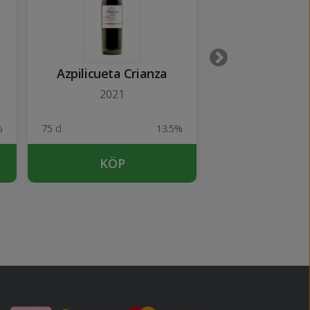
Azpilicueta Crianza
Azpilicueta 
2021
2019
%
75 cl
13.5%
75 cl
KÖP
KÖP