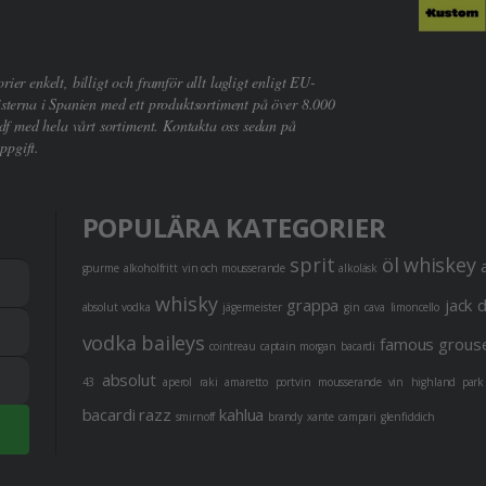
er enkelt, billigt och framför allt lagligt enligt EU-
sterna i Spanien med ett produktsortiment på över 8.000
df med hela vårt sortiment. Kontakta oss sedan på
ppgift.
POPULÄRA KATEGORIER
sprit
öl
whiskey
gourme
alkoholfritt
vin och mousserande
alkoläsk
whisky
grappa
jack 
absolut vodka
jägermeister
gin
cava
limoncello
vodka
baileys
famous grous
cointreau
captain morgan
bacardi
absolut
43
aperol
raki
amaretto
portvin
mousserande vin
highland park
bacardi razz
kahlua
smirnoff
brandy
xante
campari
glenfiddich