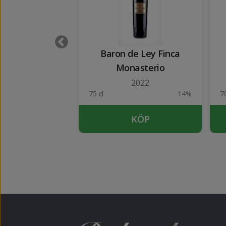
o de Riscal
Baron de Ley Finca
rianza
Monasterio
2022
2022
14%
75 cl
14%
70
KÖP
KÖP