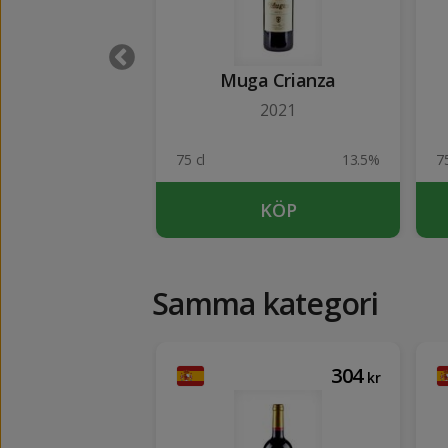
ndonia Negre
Muga Crianza
eserva
2021
2012
13%
75 cl
13.5%
75
KÖP
KÖP
Samma kategori
131
304
kr
kr