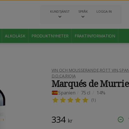
KUNDTJÄNST
SPRÅK
LOGGA IN
ALKOLÄSK
PRODUKTNYHETER
FRAKTINFORMATION
VIN OCH MOUSSERANDE
,
RÖTT VIN
,
SPAN
D.O.CA.RIOJA
Marqués de Murrie
Spanien
/
75 cl
/
14%
(
1
)
334
kr