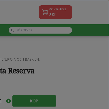
Min varukorg
0
kr
IEN
,
RIOJA OCH BASKIEN
,
ta Reserva
1
KÖP