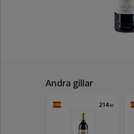
Andra gillar
533
214
kr
kr