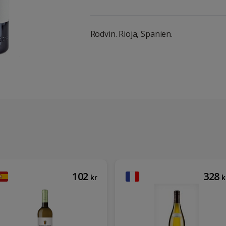
Rödvin. Rioja, Spanien.
102
328
kr
k