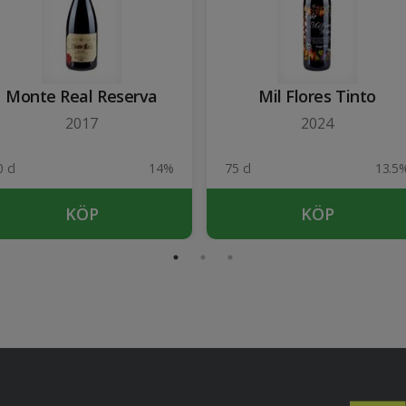
Monte Real Reserva
Mil Flores Tinto
2017
2024
 cl
14%
75 cl
13.5
KÖP
KÖP