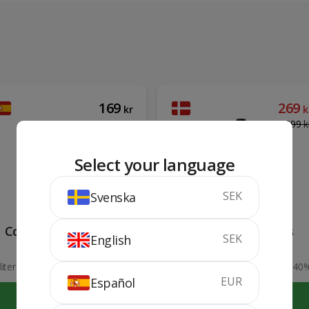
169
269
kr
k
299
k
Select your language
SEK
Svenska
Covisal Rött Vin 5 lit
Aalborg Jubileums
SEK
English
Akvavit 1 lit
liter
12%
100 cl
40
EUR
Español
KÖP
KÖP