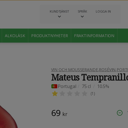
KUNDTJÄNST
SPRÅK
LOGGA IN
ALKOLÄSK
PRODUKTNYHETER
FRAKTINFORMATION
VIN OCH MOUSSERANDE
,
ROSÉVIN
,
PORT
Mateus Tempranill
Portugal
/
75 cl
/
10.5%
(
1
)
69
kr