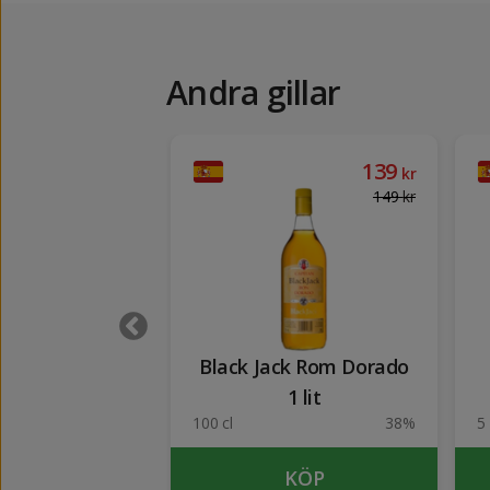
Andra gillar
63
139
kr
kr
149
kr
ra Cabernet
Black Jack Rom Dorado
1 lit
12.5%
100 cl
38%
5 
UTSÅLD
KÖP