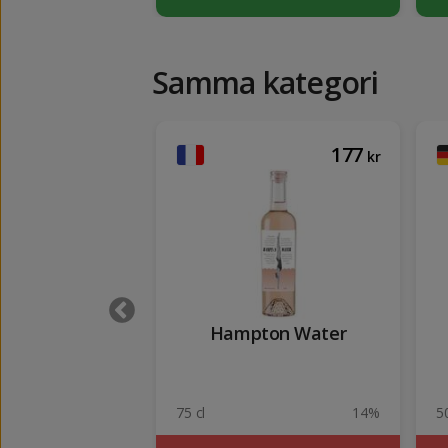
Samma kategori
139
177
kr
kr
o Prosecco
Hampton Water
11%
75 cl
14%
50