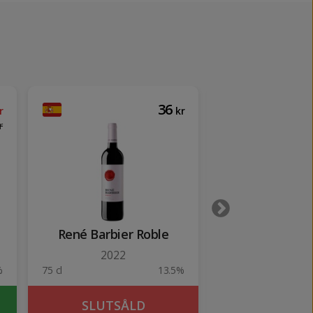
36
r
kr
r
René Barbier Roble
Gatao R
2022
%
75 cl
13.5%
75 cl
SLUTSÅLD
KÖP