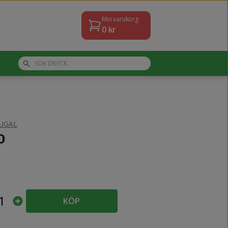
Min varukorg
0
kr
UGAL
o
1
KÖP