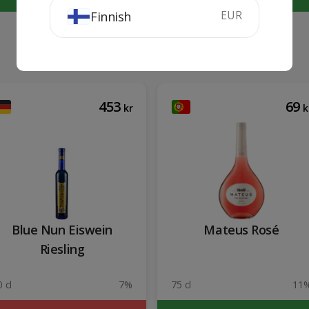
EUR
Finnish
453
69
kr
k
Blue Nun Eiswein
Mateus Rosé
Riesling
 cl
7%
75 cl
11