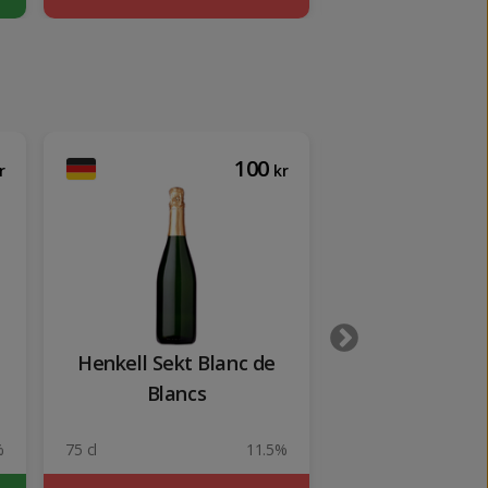
100
r
kr
Henkell Sekt Blanc de
Lancer's 
Blancs
%
75 cl
11.5%
75 cl