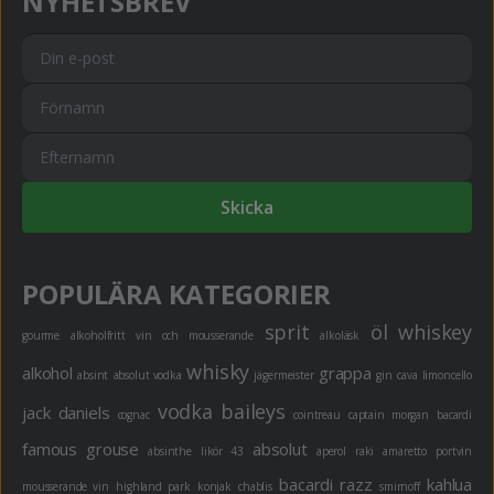
NYHETSBREV
Skicka
POPULÄRA KATEGORIER
sprit
öl
whiskey
gourme
alkoholfritt
vin och mousserande
alkoläsk
whisky
alkohol
grappa
absint
absolut vodka
jägermeister
gin
cava
limoncello
vodka
baileys
jack daniels
cognac
cointreau
captain morgan
bacardi
famous grouse
absolut
absinthe
likör 43
aperol
raki
amaretto
portvin
bacardi razz
kahlua
mousserande vin
highland park
konjak
chablis
smirnoff