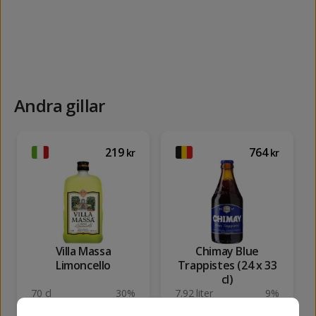
Andra gillar
219
764
kr
kr
Villa Massa
Chimay Blue
Limoncello
Trappistes (24 x 33
cl)
70 cl
30%
7.92 liter
9%