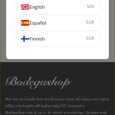
SEK
English
Artadi Viñas de
Campo Viejo
Gain
Tempranillo
75 cl
14.5%
75 cl
13%
EUR
Español
KÖP
KÖP
EUR
Finnish
Här kan du handla hem dryckesvaror inom alla kategorier enkelt,
billigt och framför allt lagligt enligt EU-domstolen.
Bodegashop.com är en av de största grossisterna i Spanien med