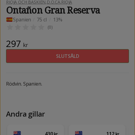
RIOJA OCH BASKIEN
,
D.O.CA.RIOJA
Ontañon Gran Reserva
Spanien
/
75 cl
/
13%
(
0
)
297
kr
SLUTSÅLD
Rödvin. Spanien.
Andra gillar
430
112
kr
kr