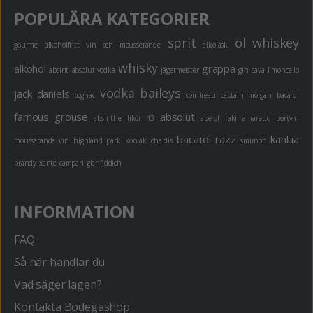
POPULÄRA KATEGORIER
sprit
öl
whiskey
gourme
alkoholfritt
vin och mousserande
alkoläsk
whisky
alkohol
grappa
absint
absolut vodka
jägermeister
gin
cava
limoncello
vodka
baileys
jack daniels
cognac
cointreau
captain morgan
bacardi
famous grouse
absolut
absinthe
likör 43
aperol
raki
amaretto
portvin
bacardi razz
kahlua
mousserande vin
highland park
konjak
chablis
smirnoff
brandy
xante
campari
glenfiddich
INFORMATION
FAQ
Så här handlar du
Vad säger lagen?
Kontakta Bodegashop