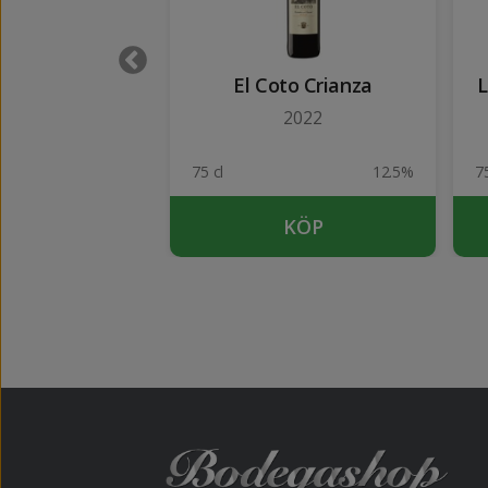
o de Riscal
El Coto Crianza
L
rianza
2022
2022
14%
75 cl
12.5%
75
KÖP
KÖP