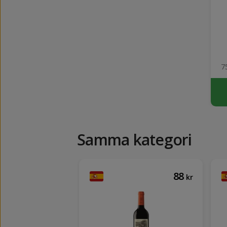
75
Samma kategori
131
88
kr
kr