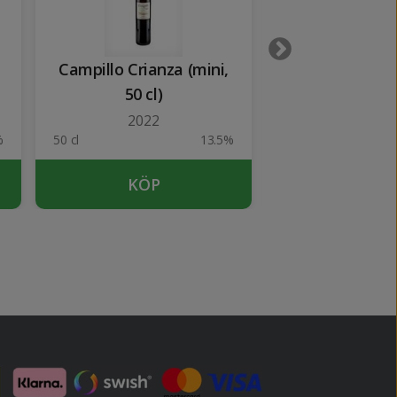
Campillo Crianza (mini,
Artadi Viñas 
50 cl)
2022
2022
%
50 cl
13.5%
75 cl
KÖP
KÖP