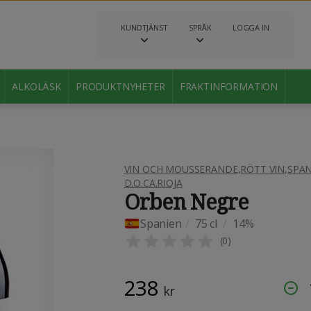
KUNDTJÄNST
SPRÅK
LOGGA IN
ALKOLÄSK
PRODUKTNYHETER
FRAKTINFORMATION
VIN OCH MOUSSERANDE
,
RÖTT VIN
,
SPAN
D.O.CA.RIOJA
Orben Negre
Spanien
/
75 cl
/
14%
(
0
)
238
kr