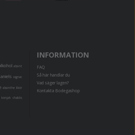
INFORMATION
alkohol
absint
FAQ
Så här handlar du
daniels
cognac
Vad säger lagen?
e
absinthe
likör
Kontakta Bodegashop
konjak
chablis