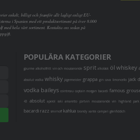
er enkelt, billigt och framför allt lagligt enligt EU-
sterna i Spanien med ett produktsortiment på över 8.000
df med hela vårt sortiment. Kontakta oss sedan på
ppgift.
POPULÄRA KATEGORIER
sprit
öl
whiskey
gourme
alkoholfritt
vin och mousserande
alkoläsk
whisky
grappa
jack 
absolut vodka
jägermeister
gin
cava
limoncello
vodka
baileys
famous grous
cointreau
captain morgan
bacardi
absolut
43
aperol
raki
amaretto
portvin
mousserande vin
highland park
bacardi razz
kahlua
smirnoff
brandy
xante
campari
glenfiddich