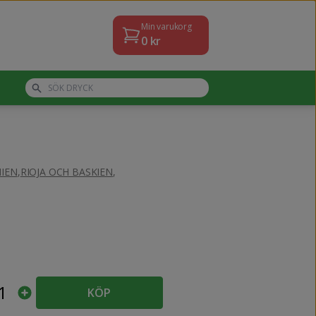
Min varukorg
0
kr
IEN
,
RIOJA OCH BASKIEN
,
1
KÖP