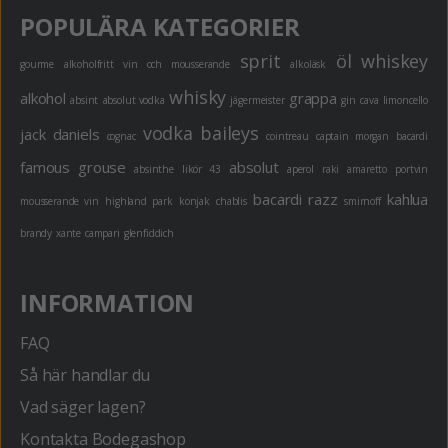
POPULÄRA KATEGORIER
sprit
öl
whiskey
gourme
alkoholfritt
vin och mousserande
alkoläsk
whisky
alkohol
grappa
absint
absolut vodka
jägermeister
gin
cava
limoncello
vodka
baileys
jack daniels
cognac
cointreau
captain morgan
bacardi
famous grouse
absolut
absinthe
likör 43
aperol
raki
amaretto
portvin
bacardi razz
kahlua
mousserande vin
highland park
konjak
chablis
smirnoff
brandy
xante
campari
glenfiddich
INFORMATION
FAQ
Så här handlar du
Vad säger lagen?
Kontakta Bodegashop