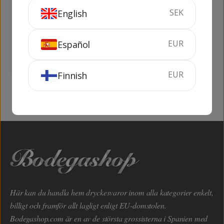
SEK
English
Clos de les Domines
Perelada Collection
Blanc F.B.
Blanc
75 cl
13.5%
75 cl
13.5%
EUR
Español
KÖP
SLUTSÅLD
EUR
Finnish
Här kan du handla hem dryckesvaror inom alla kategorier enkelt,
billigt och framför allt lagligt enligt EU-domstolen.
Bodegashop.com är en av de största grossisterna i Spanien med