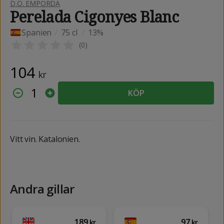
D.O. EMPORDÀ
Perelada Cigonyes Blanc
Spanien
/
75 cl
/
13%
(
0
)
104
kr
1
KÖP
Vitt vin. Katalonien.
Andra gillar
189
97
kr
kr