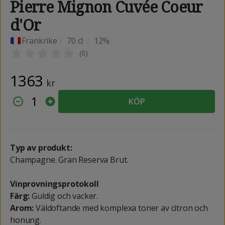
Pierre Mignon Cuvée Coeur
d'Or
Frankrike
/
70 cl
/
12%
(
0
)
1363
kr
1
KÖP
Typ av produkt:
Champagne. Gran Reserva Brut.
Vinprovningsprotokoll
Färg:
Guldig och vacker.
Arom:
Väldoftande med komplexa toner av citron och
honung.