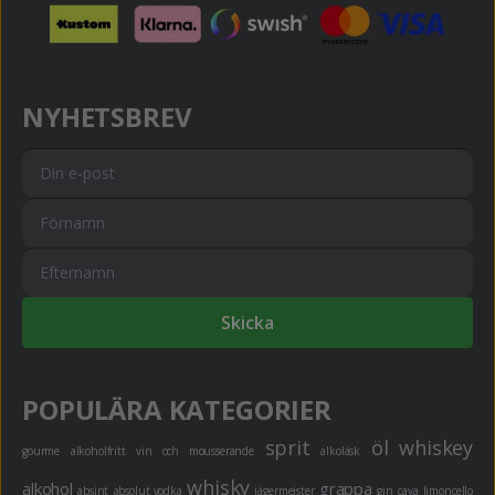
NYHETSBREV
Skicka
POPULÄRA KATEGORIER
sprit
öl
whiskey
gourme
alkoholfritt
vin och mousserande
alkoläsk
whisky
alkohol
grappa
absint
absolut vodka
jägermeister
gin
cava
limoncello