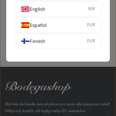
SEK
English
Viña Pomal Crianza
Paternina Crianza
Centenario
EUR
Español
75 cl
14%
75 cl
13%
KÖP
KÖP
EUR
Finnish
Här kan du handla hem dryckesvaror inom alla kategorier enkelt,
billigt och framför allt lagligt enligt EU-domstolen.