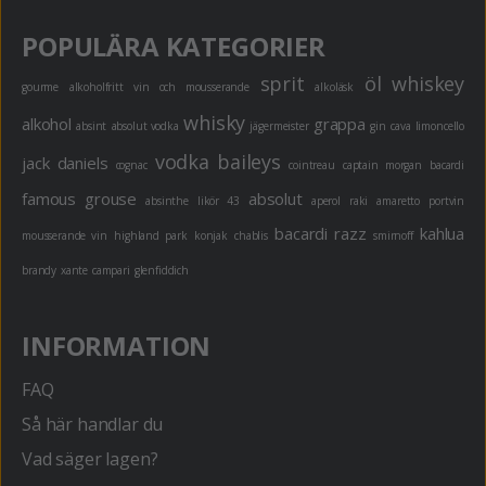
POPULÄRA KATEGORIER
sprit
öl
whiskey
gourme
alkoholfritt
vin och mousserande
alkoläsk
whisky
alkohol
grappa
absint
absolut vodka
jägermeister
gin
cava
limoncello
vodka
baileys
jack daniels
cognac
cointreau
captain morgan
bacardi
famous grouse
absolut
absinthe
likör 43
aperol
raki
amaretto
portvin
bacardi razz
kahlua
mousserande vin
highland park
konjak
chablis
smirnoff
brandy
xante
campari
glenfiddich
INFORMATION
FAQ
Så här handlar du
Vad säger lagen?