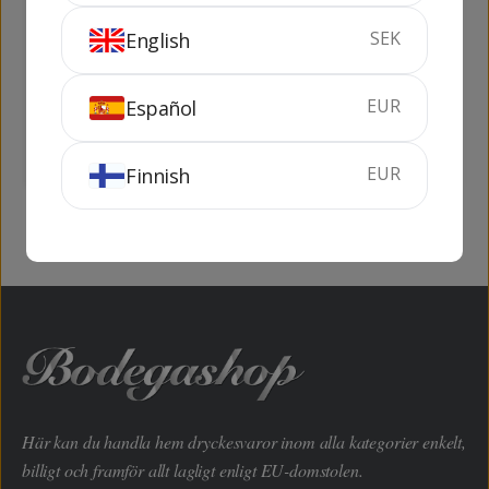
SEK
English
Beronia Crianza
El Coto Crianza
EUR
Español
75 cl
13.5%
75 cl
12.5%
KÖP
KÖP
EUR
Finnish
Här kan du handla hem dryckesvaror inom alla kategorier enkelt,
billigt och framför allt lagligt enligt EU-domstolen.