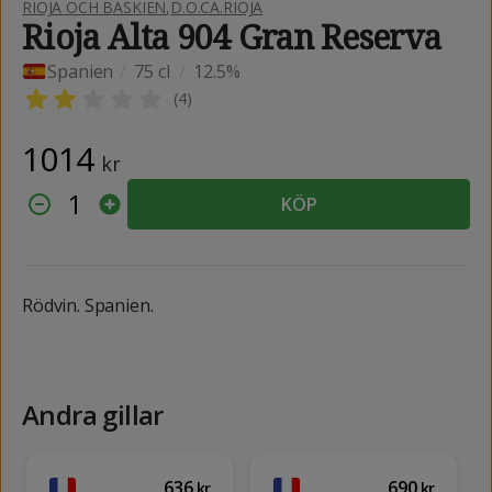
RIOJA OCH BASKIEN
,
D.O.CA.RIOJA
Rioja Alta 904 Gran Reserva
Spanien
/
75 cl
/
12.5%
(
4
)
1014
kr
1
KÖP
Rödvin. Spanien.
Andra gillar
636
690
kr
kr