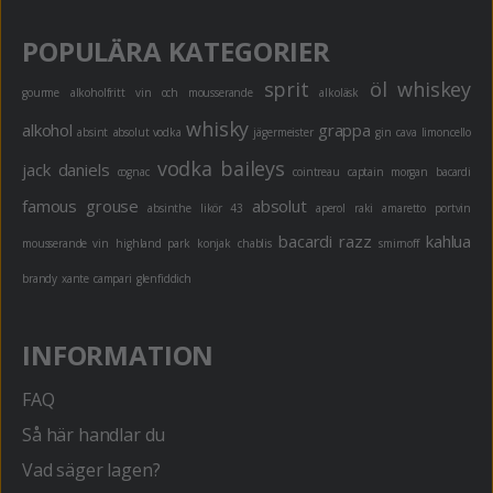
POPULÄRA KATEGORIER
sprit
öl
whiskey
gourme
alkoholfritt
vin och mousserande
alkoläsk
whisky
alkohol
grappa
absint
absolut vodka
jägermeister
gin
cava
limoncello
vodka
baileys
jack daniels
cognac
cointreau
captain morgan
bacardi
famous grouse
absolut
absinthe
likör 43
aperol
raki
amaretto
portvin
bacardi razz
kahlua
mousserande vin
highland park
konjak
chablis
smirnoff
brandy
xante
campari
glenfiddich
INFORMATION
FAQ
Så här handlar du
Vad säger lagen?