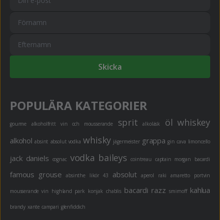
Skicka
POPULÄRA KATEGORIER
sprit
öl
whiskey
gourme
alkoholfritt
vin och mousserande
alkoläsk
whisky
alkohol
grappa
absint
absolut vodka
jägermeister
gin
cava
limoncello
vodka
baileys
jack daniels
cognac
cointreau
captain morgan
bacardi
famous grouse
absolut
absinthe
likör 43
aperol
raki
amaretto
portvin
bacardi razz
kahlua
mousserande vin
highland park
konjak
chablis
smirnoff
brandy
xante
campari
glenfiddich