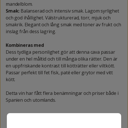
mandelblom.
Smak:
Balanserad och intensiv smak. Lagom syrlighet
och god ihållighet. Välstrukturerad, torr, mjuk och
smakrik. Elegant och lång smak med toner av frukt och
inslag från dess lagring.
Kombineras med
Dess tydliga personlighet gör att denna cava passar
under en hel måltid och till många olika rätter. Den är
en uppfriskande kontrast till kötträtter eller viltkött.
Passar perfekt till fet fisk, paté eller grytor med vitt
kött.
Detta vin har fått flera benämningar och priser både i
Spanien och utomlands.