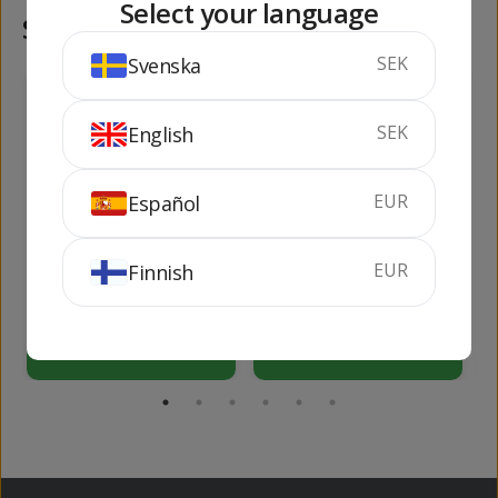
Select your language
Samma kategori
SEK
Svenska
73
231
kr
kr
SEK
English
EUR
Español
Vinya Sant Manel
Cordon Negro Brut
EUR
Finnish
Brut Nature
Magnum
75 cl
11.5%
1.5 liter
11.5%
KÖP
KÖP