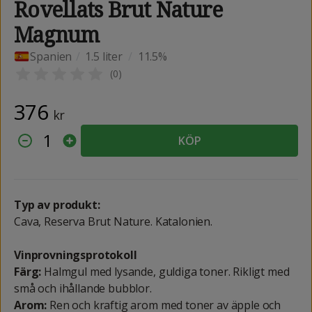
Rovellats Brut Nature
Magnum
Spanien
/
1.5 liter
/
11.5%
(
0
)
376
kr
1
KÖP
Typ av produkt:
Cava, Reserva Brut Nature. Katalonien.
Vinprovningsprotokoll
Färg:
Halmgul med lysande, guldiga toner. Rikligt med
små och ihållande bubblor.
Arom:
Ren och kraftig arom med toner av äpple och