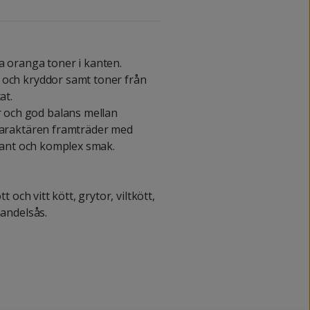
a oranga toner i kanten.
 och kryddor samt toner från
at.
och god balans mellan
 karaktären framträder med
ssant och komplex smak.
t och vitt kött, grytor, viltkött,
mandelsås.