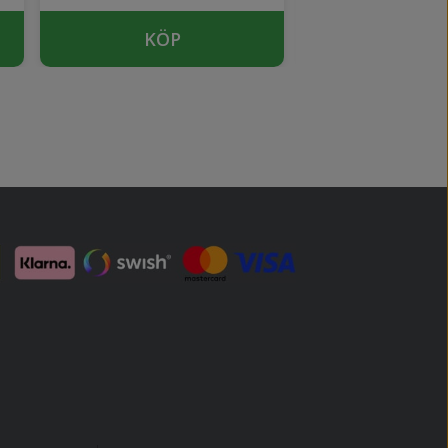
KÖP
KÖP