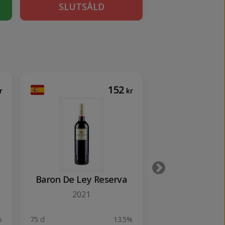
SLUTSÅLD
KÖP
152
r
kr
Baron De Ley Reserva
Conde de Va
Reserv
2021
2017
%
75 cl
13.5%
75 cl