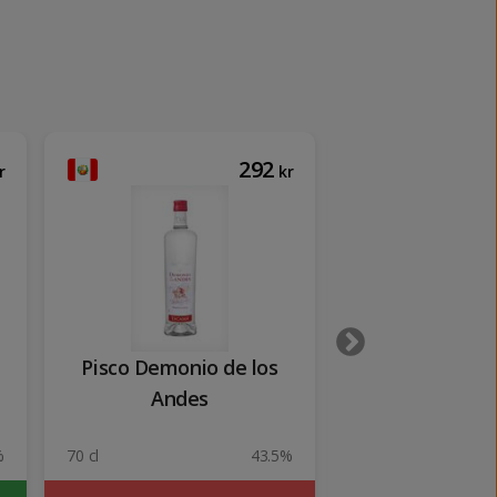
292
r
kr
Pisco Demonio de los
Jim Beam 1
Andes
%
70 cl
43.5%
100 cl