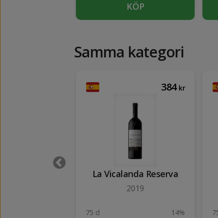
KÖP
KÖP
Samma kategori
102
384
kr
kr
lbao Crianza
La Vicalanda Reserva
ni, 50 cl)
2019
2022
13.5%
75 cl
14%
75