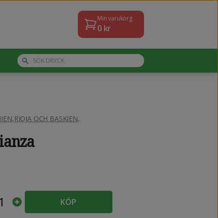
Min varukorg
0
kr
IEN
,
RIOJA OCH BASKIEN
,
ianza
1
KÖP