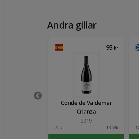
Andra gillar
117
95
kr
kr
tia Vivanco
Conde de Valdemar
rianza
Crianza
2022
2019
13.5%
75 cl
13.5%
1