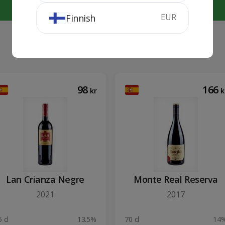
KÖP
KÖP
EUR
Finnish
98
166
kr
k
Lan Crianza Negre
Monte Real Reserva
2021
2017
 cl
13.5%
70 cl
14