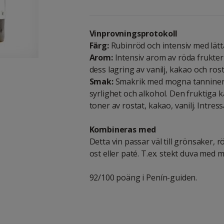
Vinprovningsprotokoll
Färg:
Rubinröd och intensiv med lätt
Arom:
Intensiv arom av röda frukter
dess lagring av vanilj, kakao och rost
Smak:
Smakrik med mogna tanniner 
syrlighet och alkohol. Den fruktiga
toner av rostat, kakao, vanilj. Intre
Kombineras med
Detta vin passar väl till grönsaker, röt
ost eller paté. T.ex. stekt duva med 
92/100 poäng i Penín-guiden.