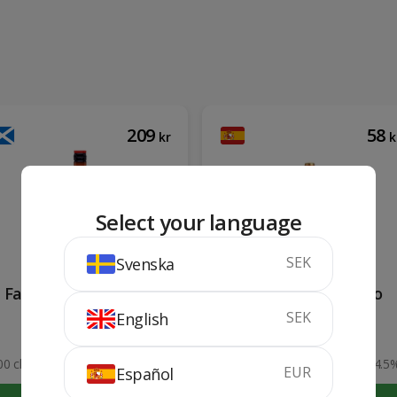
209
58
kr
k
Select your language
SEK
Svenska
Famous Grouse 1 Lit
Garnacha de Fuego
SEK
English
2021
00 cl
40%
75 cl
14.5
EUR
Español