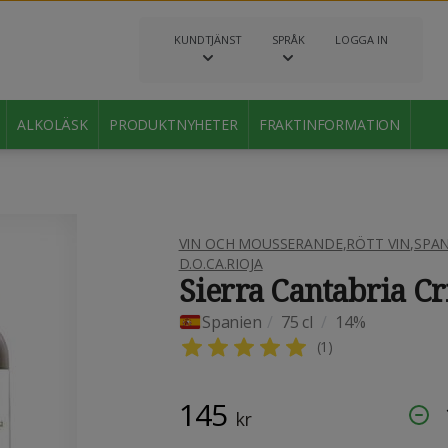
KUNDTJÄNST
SPRÅK
LOGGA IN
ALKOLÄSK
PRODUKTNYHETER
FRAKTINFORMATION
VIN OCH MOUSSERANDE
,
RÖTT VIN
,
SPAN
D.O.CA.RIOJA
Sierra Cantabria Cr
Spanien
/
75 cl
/
14%
(
1
)
145
kr