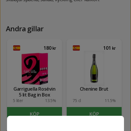
Andra gillar
180
101
kr
kr
Garriguella Rosévin
Chenine Brut
5 lit Bag in Box
5 liter
13.5%
75 cl
11.5%
KÖP
KÖP