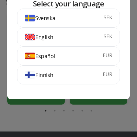
Samma kategori
Select your language
SEK
Svenska
57
17
kr
kr
SEK
English
EUR
Español
Faustino VII Rosé
Faustino VII Rosé
(mini, 18 cl)
EUR
Finnish
75 cl
13%
18 cl
13%
KÖP
KÖP