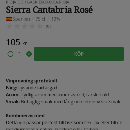
RIOJA OCH BASKIEN
,
D.O.CA.RIOJA
Sierra Cantabria Rosé
Spanien
/
75 cl
/
13%
(
0
)
105
kr
1
KÖP
Vinprovningsprotokoll
Färg:
Lysande laxfärgad.
Arom:
Tydlig arom med toner av röd, färsk frukt.
Smak:
Behaglig smak med lång och intensiv slutsmak.
Kombineras med
Detta vin passar perfekt till fisk som t.ex. lax eller till en
skaldjurspaella, sallad, kyckling eller kalkon.