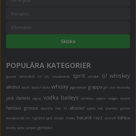
Skicka
POPULÄRA KATEGORIER
sprit
öl
whiskey
gourme
alkoholfritt
vin och mousserande
alkoläsk
whisky
alkohol
grappa
absint
absolut vodka
jägermeister
gin
cava
limoncello
vodka
baileys
jack daniels
cognac
cointreau
captain morgan
bacardi
famous grouse
absolut
absinthe
likör 43
aperol
raki
amaretto
portvin
bacardi razz
kahlua
mousserande vin
highland park
konjak
chablis
smirnoff
brandy
xante
campari
glenfiddich