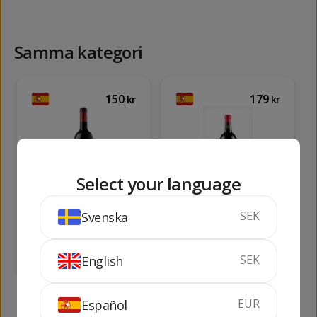
Samma kategori
150
179
kr
kr
Select your language
Finca Viladellops
Pedradura Negre
SEK
Svenska
75 cl
11.5%
75 cl
13.5%
SLUTSÅLD
SLUTSÅLD
SEK
English
EUR
Español