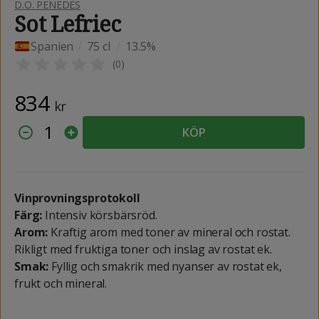
D.O. PENEDÈS
Sot Lefriec
Spanien
/
75 cl
/
13.5%
(
0
)
834
kr
1
KÖP
Vinprovningsprotokoll
Färg:
Intensiv körsbärsröd.
Arom:
Kraftig arom med toner av mineral och rostat.
Rikligt med fruktiga toner och inslag av rostat ek.
Smak:
Fyllig och smakrik med nyanser av rostat ek,
frukt och mineral.