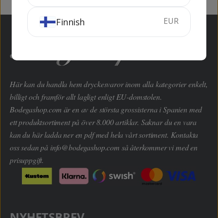
EUR
Finnish
Här kan du handla hem dryckesvaror inom alla kategorier enkelt,
billigt och framför allt lagligt enligt EU-domstolen.
Bodegashop.com är en av de största grossisterna i Spanien med
ett produktsortiment på över 8.000 artiklar. Saknar du en vara
kan du här ladda ner en pdf med hela vårt sortiment. Kontakta
oss sedan på
info@bodegashop.com
så återkommer vi med en
prisuppgift.
NYHETSBREV