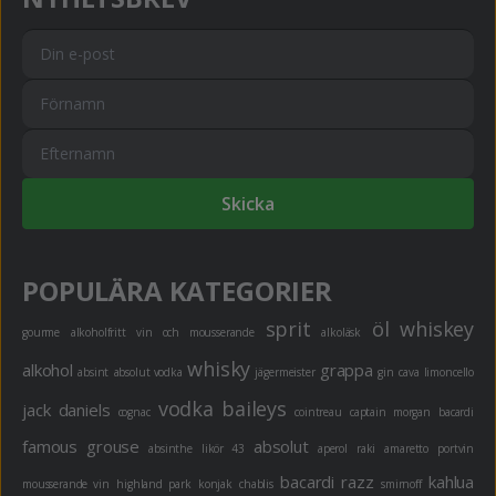
Skicka
POPULÄRA KATEGORIER
sprit
öl
whiskey
gourme
alkoholfritt
vin och mousserande
alkoläsk
whisky
alkohol
grappa
absint
absolut vodka
jägermeister
gin
cava
limoncello
vodka
baileys
jack daniels
cognac
cointreau
captain morgan
bacardi
famous grouse
absolut
absinthe
likör 43
aperol
raki
amaretto
portvin
bacardi razz
kahlua
mousserande vin
highland park
konjak
chablis
smirnoff