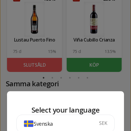
Lustau Puerto Fino
Viña Cubillo Crianza
75 cl
15%
75 cl
13.5%
SLUTSÅLD
KÖP
Samma kategori
453
480
kr
kr
Select your language
SEK
Svenska