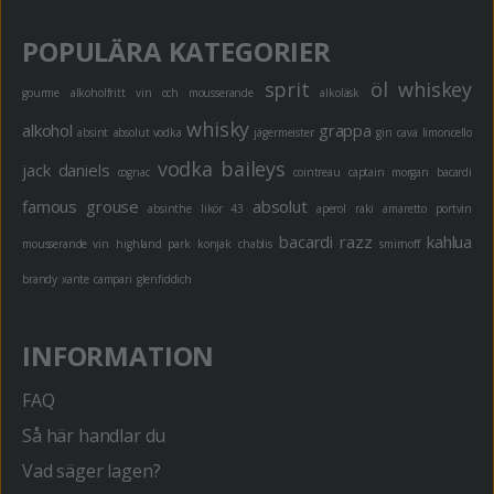
POPULÄRA KATEGORIER
sprit
öl
whiskey
gourme
alkoholfritt
vin och mousserande
alkoläsk
whisky
alkohol
grappa
absint
absolut vodka
jägermeister
gin
cava
limoncello
vodka
baileys
jack daniels
cognac
cointreau
captain morgan
bacardi
famous grouse
absolut
absinthe
likör 43
aperol
raki
amaretto
portvin
bacardi razz
kahlua
mousserande vin
highland park
konjak
chablis
smirnoff
brandy
xante
campari
glenfiddich
INFORMATION
FAQ
Så här handlar du
Vad säger lagen?