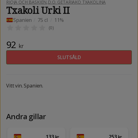
RIOJA OCH BASKIEN
,
D.O. GETARIAKO TXAKOLINA
Txakoli Urki II
Spanien
/
75 cl
/
11%
(
0
)
92
kr
SLUTSÅLD
Vitt vin. Spanien.
Andra gillar
133
253
kr
kr