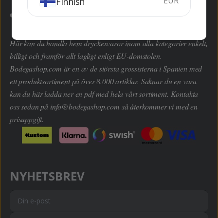
EUR
Finnish
Här kan du handla hem dryckesvaror inom alla kategorier enkelt,
billigt och framför allt lagligt enligt EU-domstolen.
Bodegashop.com är en av de största grossisterna i Spanien med
ett produktsortiment på över 8.000 artiklar. Saknar du en vara
kan du här ladda ner en pdf med hela vårt sortiment. Kontakta
oss sedan på
info@bodegashop.com
så återkommer vi med en
prisuppgift.
NYHETSBREV