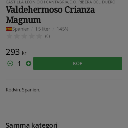
CASTILLA LEÓN OCH CANTABRIA
,
D.O. RIBERA DEL DUERO
Valdehermoso Crianza
Magnum
Spanien
/
1.5 liter
/
14.5%
(
0
)
293
kr
1
KÖP
Rödvin. Spanien.
Samma kategori