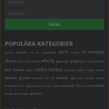
Skicka
POPULÄRA KATEGORIER
sprit
öl
whiskey
gourme
alkoholfritt
vin och mousserande
alkoläsk
whisky
alkohol
grappa
absint
absolut vodka
jägermeister
gin
cava
limoncello
vodka
baileys
jack daniels
cognac
cointreau
captain morgan
bacardi
famous grouse
absolut
absinthe
likör 43
aperol
raki
amaretto
portvin
bacardi razz
kahlua
mousserande vin
highland park
konjak
chablis
smirnoff
brandy
xante
campari
glenfiddich